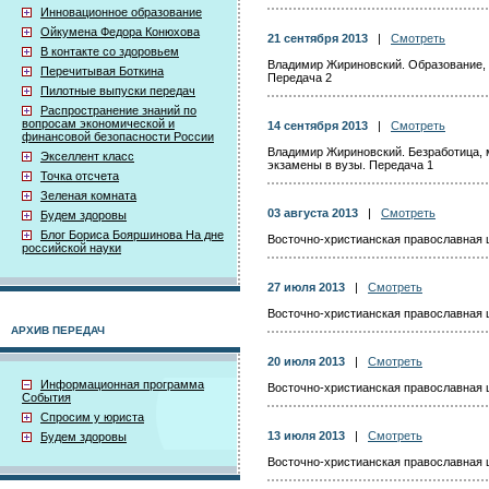
Инновационное образование
Ойкумена Федора Конюхова
21 сентября 2013
|
Смотреть
В контакте со здоровьем
Владимир Жириновский. Образование, 
Перечитывая Боткина
Передача 2
Пилотные выпуски передач
Распространение знаний по
вопросам экономической и
14 сентября 2013
|
Смотреть
финансовой безопасности России
Владимир Жириновский. Безработица, 
Экселлент класс
экзамены в вузы. Передача 1
Точка отсчета
Зеленая комната
03 августа 2013
|
Смотреть
Будем здоровы
Блог Бориса Бояршинова На дне
Восточно-христианская православная 
российской науки
27 июля 2013
|
Смотреть
Восточно-христианская православная 
АРХИВ ПЕРЕДАЧ
20 июля 2013
|
Смотреть
Информационная программа
Восточно-христианская православная 
События
Спросим у юриста
13 июля 2013
|
Смотреть
Будем здоровы
Восточно-христианская православная 