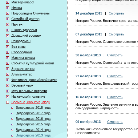
Мастер-класс!
Имена
Под солнцем Ойкумены
14 декабря 2013
|
Смотреть
Семейный доктор
История России. Восточно-христианск
Пангея
Школа здоровья
07 декабря 2013
|
Смотреть
Домашний зоопарк
Рекордсмен
История России. Славянское союзное 
Без визы
Собеседники
30 ноября 2013
|
Смотреть
Мамина школа
История России. Советский этап в ист
События культурной жизни
Зеркало жизни
Альма-матер
23 ноября 2013
|
Смотреть
Фестиваль российской науки
История России. Большевистский троц
Веселый урок
Музыкальные встречи
На женской половине
16 ноября 2013
|
Смотреть
Времена, события, люди
История России. Значение религии в в
Видеоархив 2018 года
самодержавие, народность
Видеоархив 2017 года
Видеоархив 2016 года
09 ноября 2013
|
Смотреть
Видеоархив 2015 года
Литва как независимое государство. Р
Видеоархив 2014 года
независимости
Видеоархив 2013 года