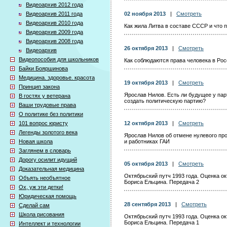
Видеоархив 2012 года
Видеоархив 2011 года
02 ноября 2013
|
Смотреть
Видеоархив 2010 года
Как жила Литва в составе СССР и что 
Видеоархив 2009 года
Видеоархив 2008 года
26 октября 2013
|
Смотреть
Видеоархив
Видеопособия для школьников
Как соблюдаются права человека в Рос
Байки Бояршинова
Медицина. здоровье. красота
19 октября 2013
|
Смотреть
Принцип закона
Ярослав Нилов. Есть ли будущее у пар
В гостях у ветерана
создать политическую партию?
Ваши трудовые права
О политике без политики
101 вопрос юристу
12 октября 2013
|
Смотреть
Легенды золотого века
Ярослав Нилов об отмене нулевого про
Новая школа
и работниках ГАИ
Заглянем в словарь
Дорогу осилит идущий
05 октября 2013
|
Смотреть
Доказательная медицина
Октябрьский путч 1993 года. Оценка о
Объять необъятное
Бориса Ельцина. Передача 2
Ох, уж эти детки!
Юридическая помощь
28 сентября 2013
|
Смотреть
Сделай сам
Школа рисования
Октябрьский путч 1993 года. Оценка о
Бориса Ельцина. Передача 1
Интеллект и технологии