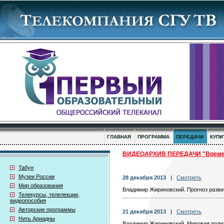
ГЛАВНАЯ
ПРОГРАММА
ПЕРЕДАЧИ
КУПИ
ВИДЕОАРХИВ ПЕРЕДАЧИ "Времен
Табун
Музеи России
28 декабря 2013
|
Смотреть
Мир образования
Владимир Жириновский. Прогноз разви
Телекурсы, телелекции,
видеопособия
Авторские программы
21 декабря 2013
|
Смотреть
Нить Ариадны
Владимир Жириновский. Мировая полит