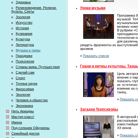
Здоровье
Уроки музыки
Религиоведение. Религии.
Культы. Секты
Программа бу
Зоология
музыкой. Тел
Искусство
музыкальным
великих ком
История
В рубрике «
Кулинария
преподавате
технологии 
Культура
для различны
Литература
увидеть фрагменты их выступлений,
архивов.
Музыка и танец
Праздники
»
Показать список
Психология
Грани и ритмы культуры. Танц
Страны мира. Путешествия
Сделай сам
Цель авторс
мнение о нар
Спорт
показать гл
Точные науки
их эстетичес
влияние на 
Философия
танец.
Экология
»
Показать с
Человек и общество
Экономика
Загадки Терпсихоры
Нить Ариадны
Мастер-класс!
В авторской
рассказывает
Имена
известнейши
Под солнцем Ойкумены
XX веков.
Семейный доктор
»
Показать с