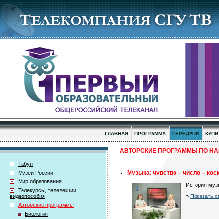
ГЛАВНАЯ
ПРОГРАММА
ПЕРЕДАЧИ
КУПИ
АВТОРСКИЕ ПРОГРАММЫ ПО НАП
Табун
Музыка: чувство – число – кос
Музеи России
Мир образования
История муз
Телекурсы, телелекции,
»
Показать с
видеопособия
Авторские программы
Биология