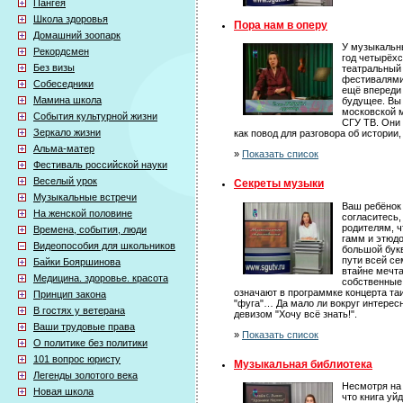
Пангея
Школа здоровья
Пора нам в оперу
Домашний зоопарк
У музыкальны
Рекордсмен
год четырёх
Без визы
театральный
фестивалями
Собеседники
ещё впереди 
Мамина школа
будущее. Вы
московской 
События культурной жизни
СГУ ТВ. Они 
Зеркало жизни
как повод для разговора об истории
Альма-матер
»
Показать список
Фестиваль российской науки
Веселый урок
Секреты музыки
Музыкальные встречи
Ваш ребёнок 
На женской половине
согласитесь,
родителям, ч
Времена, события, люди
гамм и этюдо
Видеопособия для школьников
большой бук
пути всей се
Байки Бояршинова
втайне мечта
Медицина. здоровье. красота
собственные 
означают в программке концерта таи
Принцип закона
"фуга"… Да мало ли вокруг интересн
В гостях у ветерана
девизом "Хочу всё знать!".
Ваши трудовые права
»
Показать список
О политике без политики
101 вопрос юристу
Музыкальная библиотека
Легенды золотого века
Несмотря на 
Новая школа
что книга уй