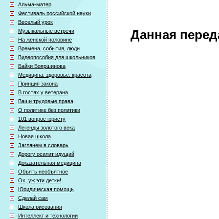
Альма-матер
Фестиваль российской науки
Веселый урок
Музыкальные встречи
Данная перед
На женской половине
Времена, события, люди
Видеопособия для школьников
Байки Бояршинова
Медицина. здоровье. красота
Принцип закона
В гостях у ветерана
Ваши трудовые права
О политике без политики
101 вопрос юристу
Легенды золотого века
Новая школа
Заглянем в словарь
Дорогу осилит идущий
Доказательная медицина
Объять необъятное
Ох, уж эти детки!
Юридическая помощь
Сделай сам
Школа рисования
Интеллект и технологии