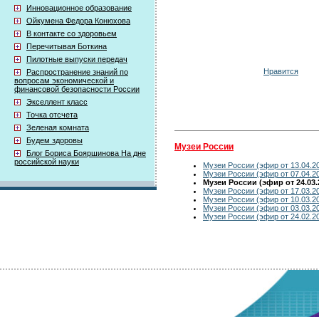
Инновационное образование
Ойкумена Федора Конюхова
В контакте со здоровьем
Перечитывая Боткина
Пилотные выпуски передач
Нравится
Распространение знаний по
вопросам экономической и
финансовой безопасности России
Экселлент класс
Точка отсчета
Зеленая комната
Будем здоровы
Музеи России
Блог Бориса Бояршинова На дне
российской науки
Музеи России (эфир от 13.04.2
Музеи России (эфир от 07.04.2
Музеи России (эфир от 24.03.
Музеи России (эфир от 17.03.2
Музеи России (эфир от 10.03.2
Музеи России (эфир от 03.03.2
Музеи России (эфир от 24.02.2