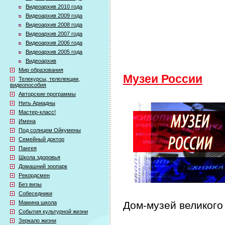
Видеоархив 2010 года
Видеоархив 2009 года
Видеоархив 2008 года
Видеоархив 2007 года
Видеоархив 2006 года
Видеоархив 2005 года
Видеоархив
Мир образования
Музеи России
Телекурсы, телелекции,
видеопособия
Авторские программы
Нить Ариадны
Мастер-класс!
Имена
Под солнцем Ойкумены
Семейный доктор
Пангея
Школа здоровья
Домашний зоопарк
Рекордсмен
Без визы
Собеседники
Мамина школа
Дом-музей великого
События культурной жизни
Зеркало жизни