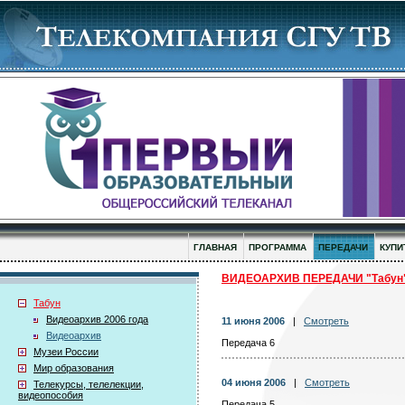
ГЛАВНАЯ
ПРОГРАММА
ПЕРЕДАЧИ
КУПИ
ВИДЕОАРХИВ ПЕРЕДАЧИ "Табун
Табун
Видеоархив 2006 года
11 июня 2006
|
Смотреть
Видеоархив
Передача 6
Музеи России
Мир образования
04 июня 2006
|
Смотреть
Телекурсы, телелекции,
видеопособия
Передача 5