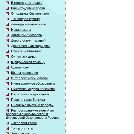
В гостях у ветерана
Ваши трудовые права
О политике без политики
101 вопрос юристу
Легенды золотого века
Новая школа
Заглянем в словарь
Дорогу осилит идущий
Доказательная медицина
Объять необъятное
Ох, уж эти детки!
Юридическая помощь
Сделай сам
Школа рисования
Интеллект и технологии
Инновационное образование
Ойкумена Федора Конюхова
В контакте со здоровьем
Перечитывая Боткина
Пилотные выпуски передач
Распространение знаний по
вопросам экономической и
финансовой безопасности России
Экселлент класс
Точка отсчета
Зеленая комната