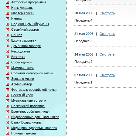
Авторские программы
Нить Ариадны
Мастер-класс!
28 мая 2006
|
Смотреть
Имена
Передача 4
Под солнцем Ойкумены
Семейный доктор
21 мая 2006
|
Смотреть
Пангея
Школа здоровья
Передача 3
Домашний зоопарк
Рекордсмен
14 мая 2006
|
Смотреть
Без визы
Передача 2
Собеседники
Мамина школа
События культурной жизни
07 мая 2006
|
Смотреть
Зеркало жизни
Передача 1
Альма-матер
Фестиваль российской науки
Веселый урок
Музыкальные встречи
На женской половине
Времена, события, люди
Видеопособия для школьников
Байки Бояршинова
Медицина. здоровье. красота
Принцип закона