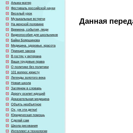
Альма-матер
Фестиваль российской науки
Веселый урок
Музыкальные встречи
Данная перед
На женской половине
Времена, события, люди
Видеопособия для школьников
Байки Бояршинова
Медицина. здоровье. красота
Принцип закона
В гостях у ветерана
Ваши трудовые права
О политике без политики
101 вопрос юристу
Легенды золотого века
Новая школа
Заглянем в словарь
Дорогу осилит идущий
Доказательная медицина
Объять необъятное
Ох, уж эти детки!
Юридическая помощь
Сделай сам
Школа рисования
Интеллект и технологии