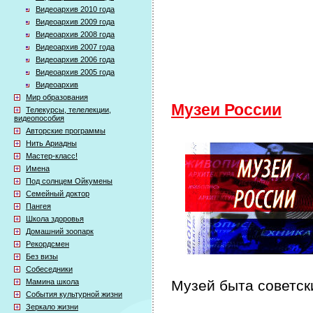
Видеоархив 2010 года
Видеоархив 2009 года
Видеоархив 2008 года
Видеоархив 2007 года
Видеоархив 2006 года
Видеоархив 2005 года
Видеоархив
Мир образования
Музеи России
Телекурсы, телелекции,
видеопособия
Авторские программы
Нить Ариадны
Мастер-класс!
Имена
Под солнцем Ойкумены
Семейный доктор
Пангея
Школа здоровья
Домашний зоопарк
Рекордсмен
Без визы
Собеседники
Мамина школа
Музей быта советск
События культурной жизни
Зеркало жизни