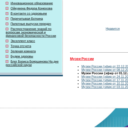
Инновационное образование
Ойкумена Федора Конюхова
В контакте со здоровьем
Перечитывая Боткина
Пилотные выпуски передач
Нравится
Распространение знаний по
вопросам экономической и
финансовой безопасности России
Экселлент класс
Точка отсчета
Зеленая комната
Будем здоровы
Музеи России
Блог Бориса Бояршинова На дне
российской науки
Музеи России (эфир от 22.12.2
Музеи России (эфир от 08.12.2
Музеи России (эфир от 01.12.
Музеи России (эфир от 24.11.2
Музеи России (эфир от 17.11.2
Музеи России (эфир от 10.11.2
Музеи России (эфир от 03.11.2