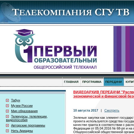
ГЛАВНАЯ
ПРОГРАММА
ПЕРЕДАЧИ
КУПИ
ВИДЕОАРХИВ ПЕРЕДАЧИ "Распрос
экономической и финансовой без
Табун
Музеи России
10 августа 2017
|
Смотреть
Мир образования
Телекурсы, телелекции,
Зеленые закупки как элемент государс
видеопособия
проекта используются средства госуд
качестве гранта в соответствии c рас
Авторские программы
Федерации от 05.04.2016 № 68-рп и на
Нить Ариадны
Общероссийской общественной органи