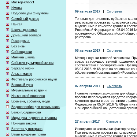
Мастер-класс!
Имена
09 августа 2017
|
Смотреть
Под солнцем Ойкумены
Семейный доктор
Теневая деятельность субъектов мало
реализации проекта используются сред
Пангея
выделенные в качестве гранта в соот
Школа здоровья
Российской Федерации от 05.04.2016 №
проведенного Общероссийской общест
Домашний зоопарк
ректоров»
Рекордсмен
Без визы
08 августа 2017
|
Смотреть
Собеседники
Мамина школа
Методы оценки теневой экономики. Пр
средства государственной поддержки, 
События культурной жизни
соответствии c распоряжением Презид
Зеркало жизни
05.04.2016 № 68-рп и на основании ко
общественной организацией «Российск
Альма-матер
Фестиваль российской науки
Веселый урок
07 августа 2017
|
Смотреть
Музыкальные встречи
Понятие теневой экономики для общего
На женской половине
проекта используются средства госуд
качестве гранта в соответствии c рас
Времена, события, люди
Федерации от 05.04.2016 № 68-рп и на
Видеопособия для школьников
Общероссийской общественной органи
Байки Бояршинова
Медицина. здоровье. красота
27 апреля 2017
|
Смотреть
Принцип закона
В гостях у ветерана
Иностранные агенты как фактор разру
При реализации проекта используются 
Ваши трудовые права
выделенные в качестве гранта в соот