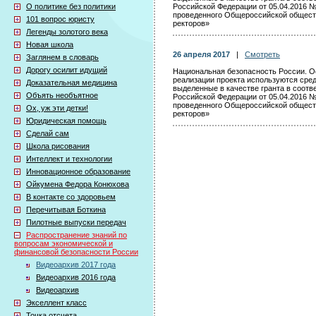
О политике без политики
Российской Федерации от 05.04.2016 №
проведенного Общероссийской общест
101 вопрос юристу
ректоров»
Легенды золотого века
Новая школа
26 апреля 2017
|
Смотреть
Заглянем в словарь
Дорогу осилит идущий
Национальная безопасность России. О
реализации проекта используются сред
Доказательная медицина
выделенные в качестве гранта в соот
Объять необъятное
Российской Федерации от 05.04.2016 №
проведенного Общероссийской общест
Ох, уж эти детки!
ректоров»
Юридическая помощь
Сделай сам
Школа рисования
Интеллект и технологии
Инновационное образование
Ойкумена Федора Конюхова
В контакте со здоровьем
Перечитывая Боткина
Пилотные выпуски передач
Распространение знаний по
вопросам экономической и
финансовой безопасности России
Видеоархив 2017 года
Видеоархив 2016 года
Видеоархив
Экселлент класс
Точка отсчета