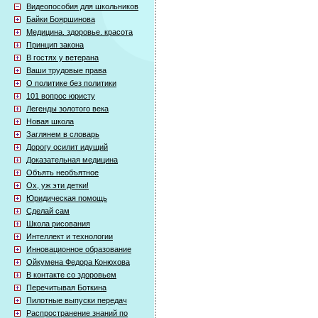
Видеопособия для школьников
Байки Бояршинова
Медицина. здоровье. красота
Принцип закона
В гостях у ветерана
Ваши трудовые права
О политике без политики
101 вопрос юристу
Легенды золотого века
Новая школа
Заглянем в словарь
Дорогу осилит идущий
Доказательная медицина
Объять необъятное
Ох, уж эти детки!
Юридическая помощь
Сделай сам
Школа рисования
Интеллект и технологии
Инновационное образование
Ойкумена Федора Конюхова
В контакте со здоровьем
Перечитывая Боткина
Пилотные выпуски передач
Распространение знаний по