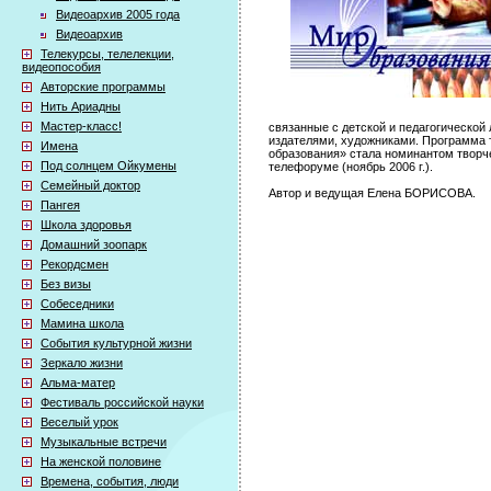
Видеоархив 2005 года
Видеоархив
Телекурсы, телелекции,
видеопособия
Авторские программы
Нить Ариадны
Мастер-класс!
связанные с детской и педагогической 
издателями, художниками. Программа
Имена
образования» стала номинантом творче
Под солнцем Ойкумены
телефоруме (ноябрь 2006 г.).
Семейный доктор
Автор и ведущая Елена БОРИСОВА.
Пангея
Школа здоровья
Домашний зоопарк
Рекордсмен
Без визы
Собеседники
Мамина школа
События культурной жизни
Зеркало жизни
Альма-матер
Фестиваль российской науки
Веселый урок
Музыкальные встречи
На женской половине
Времена, события, люди