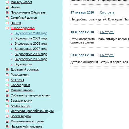
Мастер-класс!
Имена
Под солнцем Ойкумены
17 января 2010
|
Смотреть
Семейный доктор
Нефробластома у детей. Краснуха. Па
Пангея
Школа здоровья
10 января 2010
|
Смотреть
Видеоархив 2010 года
Видеоархив 2009 года
Ретинобластома. Реабилитация больны
органов у детей
Видеоархив 2008 года
Видеоархив 2007 года
Видеоархив 2006 года
03 января 2010
|
Смотреть
Видеоархив 2005 года
Детская онкология. Отдых в парке. Как
Видеоархив
Домашний зоопарк
Рекордсмен
Без визы
Собеседники
Мамина школа
События культурной жизни
Зеркало жизни
Альма-матер
Фестиваль российской науки
Веселый урок
Музыкальные встречи
На женской половине