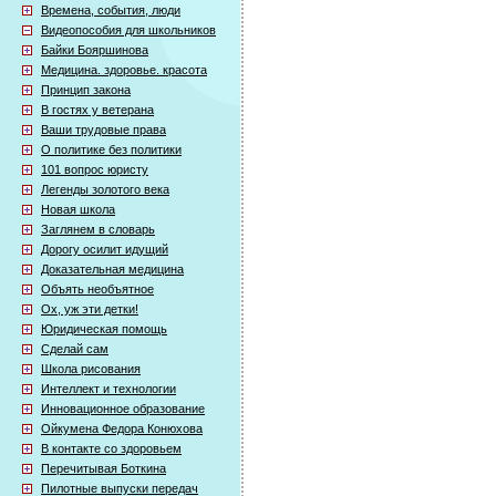
Времена, события, люди
Видеопособия для школьников
Байки Бояршинова
Медицина. здоровье. красота
Принцип закона
В гостях у ветерана
Ваши трудовые права
О политике без политики
101 вопрос юристу
Легенды золотого века
Новая школа
Заглянем в словарь
Дорогу осилит идущий
Доказательная медицина
Объять необъятное
Ох, уж эти детки!
Юридическая помощь
Сделай сам
Школа рисования
Интеллект и технологии
Инновационное образование
Ойкумена Федора Конюхова
В контакте со здоровьем
Перечитывая Боткина
Пилотные выпуски передач