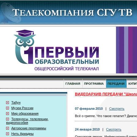
ГЛАВНАЯ
ПРОГРАММА
ПЕРЕДАЧИ
КУПИ
ВИДЕОАРХИВ ПЕРЕДАЧИ "Школа
Табун
Музеи России
07 февраля 2010
|
Смотреть
Мир образования
Всё о гриппе. Что такое гепатит? Диаг
Телекурсы, телелекции,
видеопособия
Авторские программы
24 января 2010
|
Смотреть
Нить Ариадны
Онкология легких. Инфекционный парот