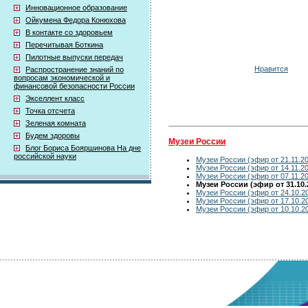
Инновационное образование
Ойкумена Федора Конюхова
В контакте со здоровьем
Перечитывая Боткина
Пилотные выпуски передач
Нравится
Распространение знаний по
вопросам экономической и
финансовой безопасности России
Экселлент класс
Точка отсчета
Зеленая комната
Будем здоровы
Музеи России
Блог Бориса Бояршинова На дне
российской науки
Музеи России (эфир от 21.11.2
Музеи России (эфир от 14.11.2
Музеи России (эфир от 07.11.2
Музеи России (эфир от 31.10.
Музеи России (эфир от 24.10.2
Музеи России (эфир от 17.10.2
Музеи России (эфир от 10.10.2