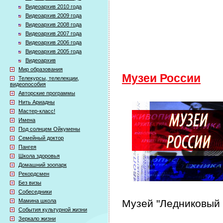
Видеоархив 2010 года
Видеоархив 2009 года
Видеоархив 2008 года
Видеоархив 2007 года
Видеоархив 2006 года
Видеоархив 2005 года
Видеоархив
Мир образования
Музеи России
Телекурсы, телелекции,
видеопособия
Авторские программы
Нить Ариадны
Мастер-класс!
Имена
Под солнцем Ойкумены
Семейный доктор
Пангея
Школа здоровья
Домашний зоопарк
Рекордсмен
Без визы
Собеседники
Мамина школа
Музей "Ледниковый 
События культурной жизни
Зеркало жизни