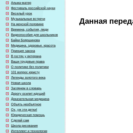
Альма-матер
Фестиваль российской науки
Веселый урок
Музыкальные встречи
Данная перед
На женской половине
Времена, события, люди
Видеопособия для школьников
Байки Бояршинова
Медицина. здоровье. красота
Принцип закона
В гостях у ветерана
Ваши трудовые права
О политике без политики
101 вопрос юристу
Легенды золотого века
Новая школа
Заглянем в словарь
Дорогу осилит идущий
Доказательная медицина
Объять необъятное
Ох, уж эти детки!
Юридическая помощь
Сделай сам
Школа рисования
Интеллект и технологии