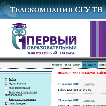
ГЛАВНАЯ
ПРОГРАММА
ПЕРЕДАЧИ
КУПИ
ВИДЕОАРХИВ ПЕРЕДАЧИ "Байки
Табун
Музеи России
31 декабря 2012
|
Смотреть
Мир образования
Байки. Электронная бумага
Телекурсы, телелекции,
видеопособия
Авторские программы
30 декабря 2012
|
Смотреть
Нить Ариадны
Байки. ELI – лазер мошностью 200 пет