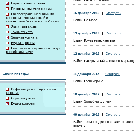
Перечитывая Боткина
Пилотные выпуски передач
15 декабря 2012
|
Смотреть
Распространение знаний по
вопросам экономической и
Байки. На Марс!
финансовой безопасности России
Экселлент класс
Точка отсчета
13 декабря 2012
|
Смотреть
Зеленая комната
Байки. Конец кейнсианства
Будем здоровы
Блог Бориса Бояршинова На дне
российской науки
12 декабря 2012
|
Смотреть
Байки. Раскрыта тайна железо-марганц
11 декабря 2012
|
Смотреть
АРХИВ ПЕРЕДАЧ
Байки. Геонейтрино
Информационная программа
События
10 декабря 2012
|
Смотреть
Спросим у юриста
Байки. Зола бурых углей
Будем здоровы
09 декабря 2012
|
Смотреть
Байки. Термоградиентная электроэнерг
планету