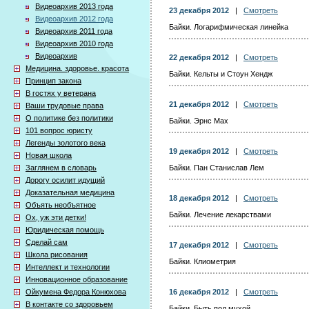
Видеоархив 2013 года
23 декабря 2012
|
Смотреть
Видеоархив 2012 года
Байки. Логарифмическая линейка
Видеоархив 2011 года
Видеоархив 2010 года
Видеоархив
22 декабря 2012
|
Смотреть
Медицина. здоровье. красота
Байки. Кельты и Стоун Хендж
Принцип закона
В гостях у ветерана
21 декабря 2012
|
Смотреть
Ваши трудовые права
О политике без политики
Байки. Эрнс Мах
101 вопрос юристу
Легенды золотого века
19 декабря 2012
|
Смотреть
Новая школа
Заглянем в словарь
Байки. Пан Станислав Лем
Дорогу осилит идущий
Доказательная медицина
18 декабря 2012
|
Смотреть
Объять необъятное
Байки. Лечение лекарствами
Ох, уж эти детки!
Юридическая помощь
Сделай сам
17 декабря 2012
|
Смотреть
Школа рисования
Байки. Клиометрия
Интеллект и технологии
Инновационное образование
Ойкумена Федора Конюхова
16 декабря 2012
|
Смотреть
В контакте со здоровьем
Байки. Быть под мухой