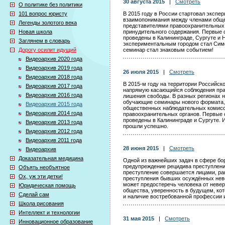
30 августа 2015
|
Смотреть
О политике без политики
101 вопрос юристу
В 2015 году в России стартовал экспе
взаимопонимания между членами обще
Легенды золотого века
представителями правоохранительных
Новая школа
принудительного содержания. Первые
проведены в Калининграде, Сургуте и
Заглянем в словарь
экспериментальным городом стал Сим
Дорогу осилит идущий
семинар стал знаковым событием!
Видеоархив 2020 года
Видеоархив 2019 года
26 июля 2015
|
Смотреть
Видеоархив 2018 года
В 2015-м году на территории Российск
Видеоархив 2017 года
напрямую касающийся соблюдения пра
Видеоархив 2016 года
лишения свободы. В разных регионах 
обучающие семинары нового формата, 
Видеоархив 2015 года
общественных наблюдательных комисси
Видеоархив 2014 года
правоохранительных органов. Первые
проведены в Калининграде и Сургуте. 
Видеоархив 2013 года
прошли успешно.
Видеоархив 2012 года
Видеоархив 2011 года
28 июня 2015
|
Смотреть
Видеоархив
Доказательная медицина
Одной из важнейших задач в сфере бо
предупреждение рецидива преступлений
Объять необъятное
преступление совершается лицами, ра
Ох, уж эти детки!
преступления бывших осуждённых нево
может предостеречь человека от невер
Юридическая помощь
общества, уверенность в будущем, ко
Сделай сам
и наличие востребованной профессии 
Школа рисования
Интеллект и технологии
31 мая 2015
|
Смотреть
Инновационное образование