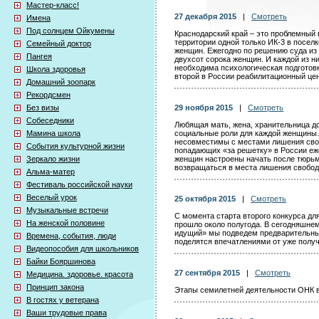
Мастер-класс!
27 декабря 2015
|
Смотреть
Имена
Под солнцем Ойкумены
Краснодарский край – это проблемный 
территории одной только ИК-3 в посел
Семейный доктор
женщин. Ежегодно по решению суда из
Пангея
двухсот сорока женщин. И каждой из н
необходима психологическая подготовк
Школа здоровья
второй в России реабилитационный це
Домашний зоопарк
Рекордсмен
Без визы
29 ноября 2015
|
Смотреть
Собеседники
Любящая мать, жена, хранительница д
Мамина школа
социальные роли для каждой женщины
несовместимы с местами лишения св
События культурной жизни
попадающих «за решетку» в России еж
Зеркало жизни
женщин настроены начать после тюрьм
возвращаться в места лишения свобод
Альма-матер
Фестиваль российской науки
Веселый урок
25 октября 2015
|
Смотреть
Музыкальные встречи
С момента старта второго конкурса дл
На женской половине
прошло около полугода. В сегодняшне
идущий» мы подведем предварительные
Времена, события, люди
поделятся впечатлениями от уже полу
Видеопособия для школьников
Байки Бояршинова
27 сентября 2015
|
Смотреть
Медицина. здоровье. красота
Принцип закона
Этапы семилетней деятельности ОНК 
В гостях у ветерана
Ваши трудовые права