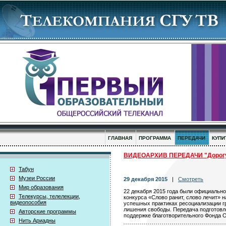
ГЛАВНАЯ
ПРОГРАММА
ПЕРЕДАЧИ
КУПИ
ВИДЕОАРХИВ ПЕРЕДАЧИ "Дорогу
Табун
Музеи России
29 декабря 2015
|
Смотреть
Мир образования
22 декабря 2015 года были официально
Телекурсы, телелекции,
конкурса «Слово ранит, слово лечит» 
видеопособия
успешных практиках ресоциализации г
лишения свободы. Передача подготовл
Авторские программы
поддержке благотворительного Фонда О
Нить Ариадны