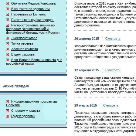
Ойкумена Федора Конюхова
В конце апреля 2015 года в Ханты-Ман
состоялся второй по счету семинар, р
В контакте со здоровьем
и, в равной степени, на сотрудников 
Перечитывая Боткина
такой семинар проводился в Калинингр
Отличительной особенностью Сургутск
Пилотные выпуски передач
дискуссии и высокая активность пред
Распространение знаний по
данного региона.
вопросам экономической и
финансовой безопасности России
Экселлент класс
26 апреля 2015
|
Смотреть
Точка отсчета
Формирование ОНК Камчатского края в 
Зеленая комната
количественному, так и качественному
состава камчатской общественной на
Будем здоровы
продолжить общественную деятельность
Блог Бориса Бояршинова На дне
российской науки
12 апреля 2015
|
Смотреть
Старт процедуре выдвижения кандидат
наблюдательной комиссии третьего со
Алания был дан отдельно от других ком
АРХИВ ПЕРЕДАЧ
том, что и первый состав ОНК Респуб
части общественных наблюдательных 
Информационная программа
События
29 марта 2015
|
Смотреть
Спросим у юриста
Практика показывает: людям, которые
Будем здоровы
деятельностью и общественной работой
положений российского законодательст
Также им необходимо умение применять
2015 года в Калининграде состоялся 
изучению международных стандартов в