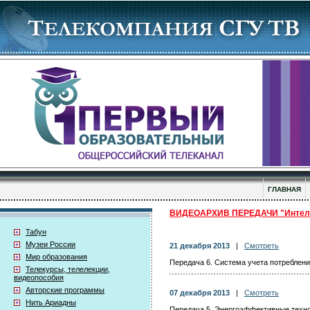
ГЛАВНАЯ
ВИДЕОАРХИВ ПЕРЕДАЧИ "Интелле
Табун
Музеи России
21 декабря 2013
|
Смотреть
Мир образования
Передача 6. Система учета потреблен
Телекурсы, телелекции,
видеопособия
Авторские программы
07 декабря 2013
|
Смотреть
Нить Ариадны
Передача 5. Энергоэффективные техн