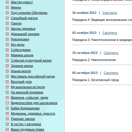
Мастер-класс!
Имена
Под солнцем Ойкумены
16 ноября 2013
|
Смотреть
Семейный доктор
Передача 4. Видящие интегральные с
Пангея
Школа здоровья
02 ноября 2013
|
Смотреть
Домашний зоопарк
Рекордсмен
Передача 3. Нанотехнологии в медици
Без визы
Собеседники
19 октября 2013
|
Смотреть
Мамина школа
Передача 2. Нанотехнологии
События культурной жизни
Зеркало жизни
Альма-матер
05 октября 2013
|
Смотреть
Фестиваль российской науки
Передача 1. Безопасный город
Веселый урок
Музыкальные встречи
На женской половине
Времена, события, люди
Видеопособия для школьников
Байки Бояршинова
Медицина. здоровье. красота
Принцип закона
В гостях у ветерана
Ваши трудовые права