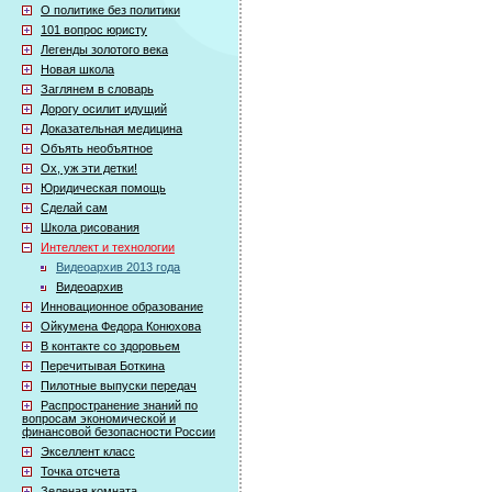
О политике без политики
101 вопрос юристу
Легенды золотого века
Новая школа
Заглянем в словарь
Дорогу осилит идущий
Доказательная медицина
Объять необъятное
Ох, уж эти детки!
Юридическая помощь
Сделай сам
Школа рисования
Интеллект и технологии
Видеоархив 2013 года
Видеоархив
Инновационное образование
Ойкумена Федора Конюхова
В контакте со здоровьем
Перечитывая Боткина
Пилотные выпуски передач
Распространение знаний по
вопросам экономической и
финансовой безопасности России
Экселлент класс
Точка отсчета
Зеленая комната