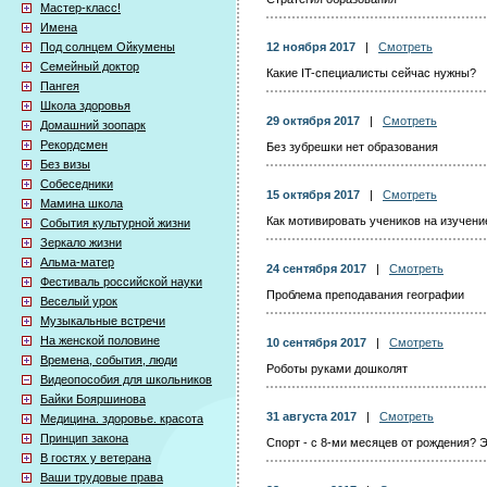
Мастер-класс!
Имена
Под солнцем Ойкумены
12 ноября 2017
|
Смотреть
Семейный доктор
Какие IT-специалисты сейчас нужны?
Пангея
Школа здоровья
29 октября 2017
|
Смотреть
Домашний зоопарк
Рекордсмен
Без зубрешки нет образования
Без визы
Собеседники
15 октября 2017
|
Смотреть
Мамина школа
Как мотивировать учеников на изучени
События культурной жизни
Зеркало жизни
Альма-матер
24 сентября 2017
|
Смотреть
Фестиваль российской науки
Проблема преподавания географии
Веселый урок
Музыкальные встречи
На женской половине
10 сентября 2017
|
Смотреть
Времена, события, люди
Роботы руками дошколят
Видеопособия для школьников
Байки Бояршинова
31 августа 2017
|
Смотреть
Медицина. здоровье. красота
Принцип закона
Спорт - с 8-ми месяцев от рождения? Э
В гостях у ветерана
Ваши трудовые права