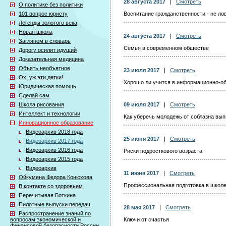
28 августа 2017
|
Смотреть
О политике без политики
101 вопрос юристу
Воспитание гражданственности - не ло
Легенды золотого века
Новая школа
24 августа 2017
|
Смотреть
Заглянем в словарь
Семья в современном обществе
Дорогу осилит идущий
Доказательная медицина
Объять необъятное
23 июля 2017
|
Смотреть
Ох, уж эти детки!
Хорошо ли учится в информационно-об
Юридическая помощь
Сделай сам
Школа рисования
09 июля 2017
|
Смотреть
Интеллект и технологии
Как уберечь молодежь от соблазна вып
Инновационное образование
Видеоархив 2018 года
25 июня 2017
|
Смотреть
Видеоархив 2017 года
Видеоархив 2016 года
Риски подросткового возраста
Видеоархив 2015 года
Видеоархив
11 июня 2017
|
Смотреть
Ойкумена Федора Конюхова
Профессиональная подготовка в школ
В контакте со здоровьем
Перечитывая Боткина
Пилотные выпуски передач
28 мая 2017
|
Смотреть
Распространение знаний по
вопросам экономической и
Ключи от счастья
финансовой безопасности России