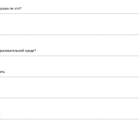
вушка ли это?
разовательной среде?
ить
е