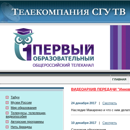
ГЛАВНАЯ
ВИДЕОАРХИВ ПЕРЕДАЧИ "Иннова
Табун
Музеи России
24 декабря 2017
|
Смотреть
Мир образования
Наследие Макаренко и что с ним делат
Телекурсы, телелекции,
видеопособия
Авторские программы
10 декабря 2017
|
Смотреть
Нить Ариадны
Стратегия образования