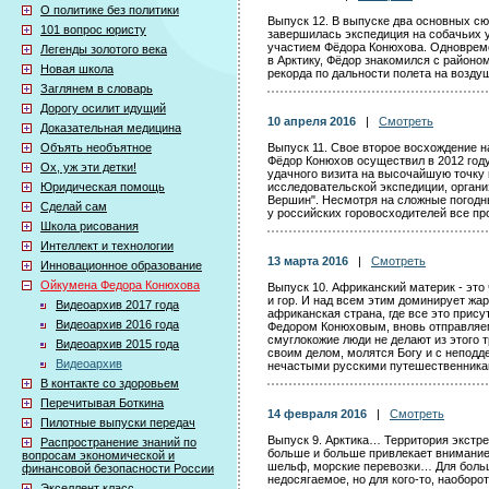
О политике без политики
Выпуск 12. В выпуске два основных сю
101 вопрос юристу
завершилась экспедиция на собачьих 
участием Фёдора Конюхова. Одновреме
Легенды золотого века
в Арктику, Фёдор знакомился с районо
Новая школа
рекорда по дальности полета на возду
Заглянем в словарь
Дорогу осилит идущий
10 апреля 2016
|
Смотреть
Доказательная медицина
Объять необъятное
Выпуск 11. Свое второе восхождение
Фёдор Конюхов осуществил в 2012 году,
Ох, уж эти детки!
удачного визита на высочайшую точку м
Юридическая помощь
исследовательской экспедиции, органи
Вершин". Несмотря на сложные погодны
Сделай сам
у российских горовосходителей все п
Школа рисования
Интеллект и технологии
13 марта 2016
|
Смотреть
Инновационное образование
Ойкумена Федора Конюхова
Выпуск 10. Африканский материк - это 
и гор. И над всем этим доминирует жа
Видеоархив 2017 года
африканская страна, где все это прису
Видеоархив 2016 года
Федором Конюховым, вновь отправляем
смуглокожие люди не делают из этого 
Видеоархив 2015 года
своим делом, молятся Богу и с непод
Видеоархив
нечастыми русскими путешественник
В контакте со здоровьем
Перечитывая Боткина
14 февраля 2016
|
Смотреть
Пилотные выпуски передач
Выпуск 9. Арктика… Территория экстре
Распространение знаний по
больше и больше привлекает внимание
вопросам экономической и
шельф, морские перевозки… Для больш
финансовой безопасности России
недосягаемое, но для кого-то, наоборо
Экселлент класс