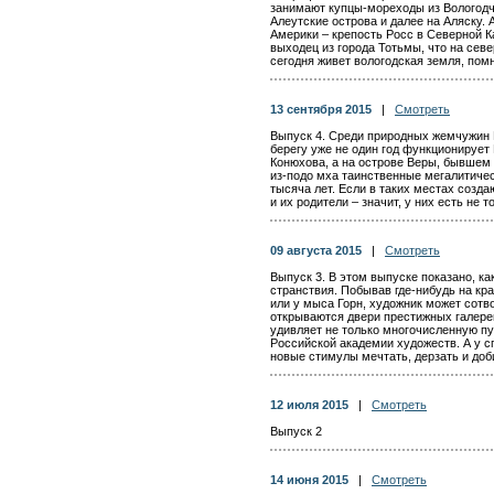
занимают купцы-мореходы из Вологодчи
Алеутские острова и далее на Аляску.
Америки – крепость Росс в Северной К
выходец из города Тотьмы, что на сев
сегодня живет вологодская земля, помн
13 сентября 2015
|
Смотреть
Выпуск 4. Среди природных жемчужин Ю
берегу уже не один год функционируе
Конюхова, а на острове Веры, бывшем
из-подо мха таинственные мегалитиче
тысяча лет. Если в таких местах созда
и их родители – значит, у них есть не 
09 августа 2015
|
Смотреть
Выпуск 3. В этом выпуске показано, ка
странствия. Побывав где-нибудь на кр
или у мыса Горн, художник может сотво
открываются двери престижных галере
удивляет не только многочисленную пу
Российской академии художеств. А у 
новые стимулы мечтать, дерзать и доб
12 июля 2015
|
Смотреть
Выпуск 2
14 июня 2015
|
Смотреть