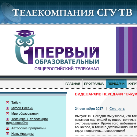
ГЛАВНАЯ
ПРОГРАММА
ПЕРЕДАЧИ
КУПИ
ВИДЕОАРХИВ ПЕРЕДАЧИ "Ойкуме
Табун
Музеи России
24 сентября 2017
|
Смотреть
Мир образования
Выпуск 15. Сегодня мы узнаем, что так
Телекурсы, телелекции,
питаться настоящий путешественник в
видеопособия
экстремальных. Кроме того, побываем
Конюхова, а также в детской колонии по
Авторские программы
вдруг появились... скворечники!
Нить Ариадны