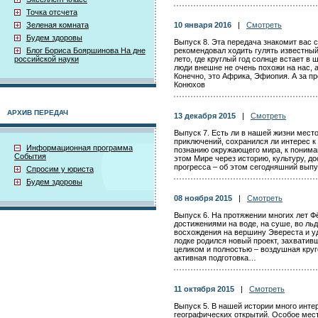
Точка отсчета
Зеленая комната
10 января 2016
|
Смотреть
Будем здоровы
Выпуск 8. Эта передача знакомит вас с
Блог Бориса Бояршинова На дне
рекомендовал ходить гулять известный
российской науки
лето, где круглый год солнце встает в 
люди внешне не очень похожи на нас, 
Конечно, это Африка, Эфиопия. А за п
Конюхов
АРХИВ ПЕРЕДАЧ
13 декабря 2015
|
Смотреть
Выпуск 7. Есть ли в нашей жизни место
приключений, сохранился ли интерес к 
Информационная программа
познанию окружающего мира, к понима
События
этом Мире через историю, культуру, д
прогресса – об этом сегодняшний выпу
Спросим у юриста
Будем здоровы
08 ноября 2015
|
Смотреть
Выпуск 6. На протяжении многих лет 
достижениями на воде, на суше, во льда
восхождения на вершину Эвереста и уд
лодке родился новый проект, захвати
целиком и полностью – воздушная круг
активная подготовка…
11 октября 2015
|
Смотреть
Выпуск 5. В нашей истории много инте
географических открытий. Особое мес