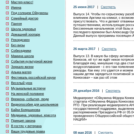
Мастер-класс!
25 июня 2017
|
Смотреть
Имена
Под солнцем Ойкумены
Выпуск 14. Чтобы по-серьезному разоб
влиянием Арктики на климат, с возмож
Семейный доктор
присутствовать. Что и делают отважны
Пангея
путешественники, использующие росси
Бессменным начальником этой базы и 
Школа здоровья
последнего времени был Александр Ор
Домашний зоопарк
Данный выпуск программы посвящен А
Рекордсмен
Без визы
26 марта 2017
|
Смотреть
Собеседники
Мамина школа
Выпуск 13. В какую бы сферу активной
Конюхов, её тут же ждёт некое потрясен
События культурной жизни
Благодаря ему, минувшие год–два ста
Зеркало жизни
воздухоплавания - с его там появлени
рекорды. Как ему это удается и можем
Альма-матер
нашим детям зарядиться позитивной 
Фестиваль российской науки
Конюхова» – как раз об этом
Веселый урок
Музыкальные встречи
29 декабря 2016
|
Смотреть
На женской половине
Медиапроект «Ойкумена Фёдора Конюхо
Времена, события, люди
стартапа «Ойкумена Фёдора Конюхова»,
Видеопособия для школьников
РГО. При реализации медиапроекта АН
государственной поддержки, выделенны
Байки Бояршинова
распоряжением Президента РФ от 05.04
Медицина. здоровье. красота
проведенного Общероссийской общес
НАЦИИ»
Принцип закона
В гостях у ветерана
Ваши трудовые права
08 мая 2016
|
Смотреть