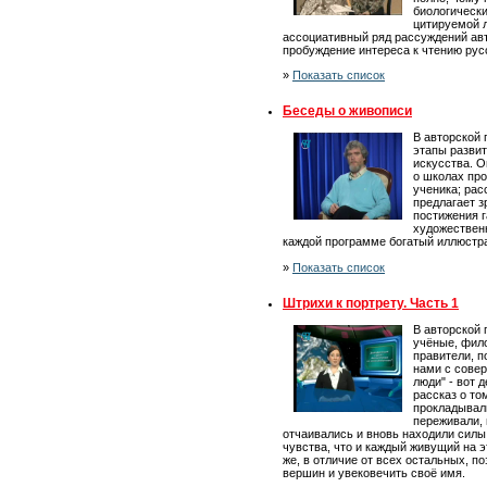
биологически
цитируемой л
ассоциативный ряд рассуждений ав
пробуждение интереса к чтению рус
»
Показать список
Беседы о живописи
В авторской
этапы разви
искусства. 
о школах про
ученика; рас
предлагает з
постижения 
художественн
каждой программе богатый иллюстр
»
Показать список
Штрихи к портрету. Часть 1
В авторской 
учёные, фил
правители, п
нами с совер
люди" - вот 
рассказ о то
прокладывали
переживали, 
отчаивались и вновь находили силы
чувства, что и каждый живущий на эт
же, в отличие от всех остальных, п
вершин и увековечить своё имя.