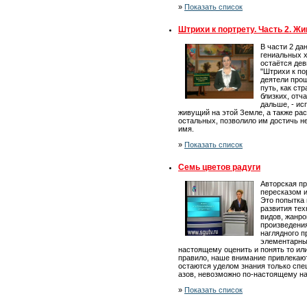
»
Показать список
Штрихи к портрету. Часть 2. Ж
В части 2 да
гениальных 
остаётся дев
"Штрихи к пор
деятели про
путь, как ст
близких, отч
дальше, - ис
живущий на этой Земле, а также расс
остальных, позволило им достичь н
имя.
»
Показать список
Семь цветов радуги
Авторская п
пересказом и
Это попытка 
развития тех
видов, жанро
произведения
наглядного п
элементарные
настоящему оценить и понять то или
правило, наше внимание привлекаю
остаются уделом знания только спец
азов, невозможно по-настоящему н
»
Показать список