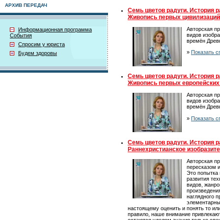
АРХИВ ПЕРЕДАЧ
Семь цветов радуги. История р
Живопись первых цивилизаций
Авторская п
Информационная программа
видов изобра
События
времён Древн
Спросим у юриста
»
Показать с
Будем здоровы
Семь цветов радуги. История р
Живопись первых европейских
Авторская п
видов изобра
времён Древн
»
Показать с
Семь цветов радуги. История р
Раннехристианское изобразите
Авторская п
пересказом и
Это попытка 
развития тех
видов, жанро
произведения
наглядного п
элементарные
настоящему оценить и понять то или
правило, наше внимание привлекаю
остаются уделом знания только спец