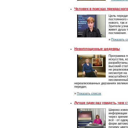
Человек в поисках прекрасного
Цель передач
постоянного 
нового, так 
Зрители узна
живет душа т
постижения.
»
Показать с
Невоплощенные шедевры
Программа п
искусства, 
разработаны,
высокий стат
не реализова
несмотря на 
масштабност
несомненный
нереализованных дерзаниях великих
передач.
»
Показать список
Лучше один раз увидеть, чем 
Широко извес
информации 
через зрени
всё - от оде
форм автомо
почему цвета