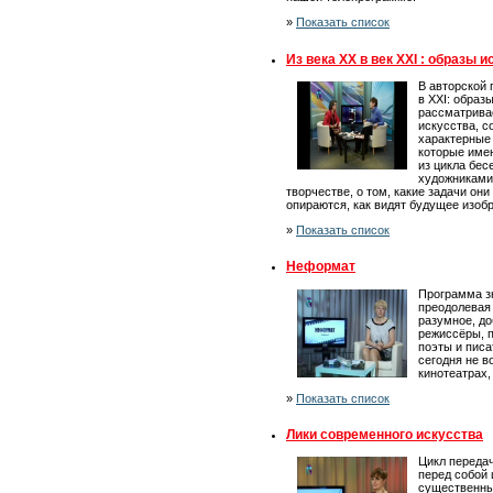
»
Показать список
Из века XX в век XXI : образы 
В авторской 
в XXI: образ
рассматрива
искусства, с
характерные 
которые име
из цикла бес
художниками,
творчестве, о том, какие задачи они
опираются, как видят будущее изобр
»
Показать список
Неформат
Программа зн
преодолевая
разумное, до
режиссёры, 
поэты и писа
сегодня не в
кинотеатрах,
»
Показать список
Лики современного искусства
Цикл передач
перед собой 
существенны