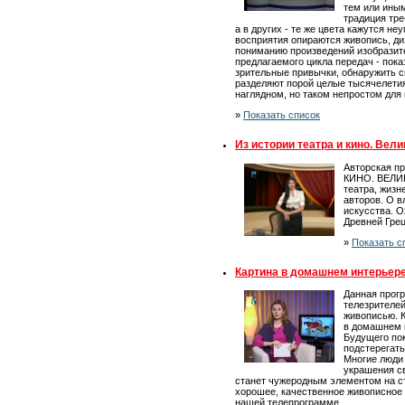
тем или ины
традиция тре
а в других - те же цвета кажутся н
восприятия опираются живопись, диз
пониманию произведений изобразит
предлагаемого цикла передач - показ
зрительные привычки, обнаружить с
разделяют порой целые тысячелетия
наглядном, но таком непростом для
»
Показать список
Из истории театра и кино. Вел
Авторская п
КИНО. ВЕЛИ
театра, жизн
авторов. О в
искусства. О
Древней Грец
»
Показать с
Картина в домашнем интерьер
Данная прог
телезрителей
живописью. К
в домашнем и
Будущего по
подстерегать
Многие люди
украшения св
станет чужеродным элементом на ст
хорошее, качественное живописное 
нашей телепрограмме.