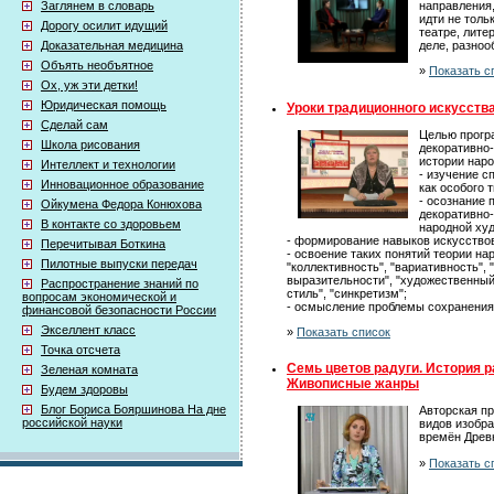
Заглянем в словарь
направления,
идти не толь
Дорогу осилит идущий
театре, лите
Доказательная медицина
деле, разно
Объять необъятное
»
Показать с
Ох, уж эти детки!
Юридическая помощь
Уроки традиционного искусств
Сделай сам
Целью прогр
Школа рисования
декоративно-
истории наро
Интеллект и технологии
- изучение с
Инновационное образование
как особого 
- осознание 
Ойкумена Федора Конюхова
декоративно-
В контакте со здоровьем
народной худ
- формирование навыков искусствов
Перечитывая Боткина
- освоение таких понятий теории нар
Пилотные выпуски передач
"коллективность", "вариативность",
выразительности", "художественный
Распространение знаний по
стиль", "синкретизм";
вопросам экономической и
- осмысление проблемы сохранения 
финансовой безопасности России
Экселлент класс
»
Показать список
Точка отсчета
Семь цветов радуги. История р
Зеленая комната
Живописные жанры
Будем здоровы
Блог Бориса Бояршинова На дне
Авторская п
российской науки
видов изобра
времён Древн
»
Показать с