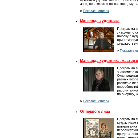
азов, невозможно по-настоящему н
»
Показать список
Мансарда художника
Программа вв
знакомит с с
широкую ауд
ориентирован
художествен
»
Показать с
Мансарда художника: мастер-к
Программа вв
знакомит с с
Она предназ
разных возра
развитие их
способностей
рассчитанно
по рисунку, 
»
Показать список
От первого лица
Программа п
художникам 
цитирования 
первоисточн
представленн
полно, чему 