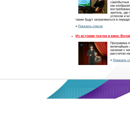
самобытные 
как изобрази
востребовано
зритель, где
успехом и и
также будут затрагиваться в переда
»
Показать список
Из истории театра и кино. Вели
Программа п
величайших 
начиная с не
рассчитан н
»
Показать с