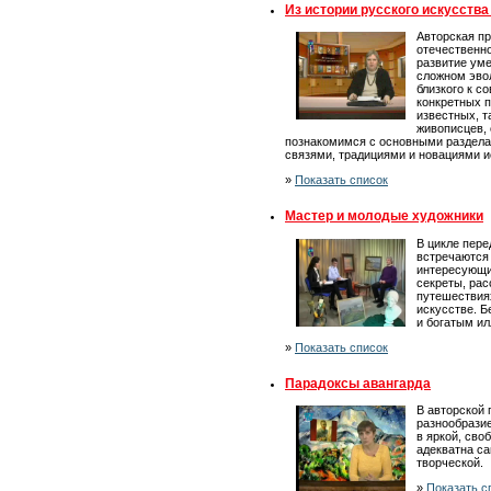
Из истории русского искусства
Авторская п
отечественно
развитие уме
сложном эво
близкого к с
конкретных 
известных, т
живописцев, 
познакомимся с основными раздела
связями, традициями и новациями и
»
Показать список
Мастер и молодые художники
В цикле пер
встречаются 
интересующи
секреты, рас
путешествия
искусстве. 
и богатым и
»
Показать список
Парадоксы авангарда
В авторской
разнообрази
в яркой, сво
адекватна са
творческой.
»
Показать с