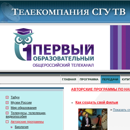
ГЛАВНАЯ
ПРОГРАММА
ПЕРЕДАЧИ
КУПИ
АВТОРСКИЕ ПРОГРАММЫ ПО НАП
Табун
Как создать свой фильм
Музеи России
Мир образования
»
Показать с
Телекурсы, телелекции,
видеопособия
Авторские программы
Биология