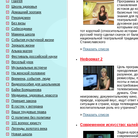
Пангея
Программа з
становления 
Школа здоровья
истоков до к
Домашний зоопарк
базисные те
знания для п
Рекордсмен
театральной 
Без визы
духовное ра
которыми ог
Собеседники
тот короткий (относительно истории
Мамина школа
русский театр сделал скачок от бал
национальной театральной традиции,
События культурной жизни
Станиславского
Зеркало жизни
»
Показать список
Альма-матер
Фестиваль российской науки
Неформат 2
Веселый урок
Цель програм
Музыкальные встречи
преодолевая
На женской половине
разумное, до
режиссёры, 
Времена, события, люди
поэты и писа
Видеопособия для школьников
востребовано
телевизионны
Байки Бояршинова
думать. Они 
Медицина. здоровье. красота
неигровому, документальному кино, 
природе, хороший вкус, ищут ответ 
Принцип закона
ситуации в стране, когда телевиден
В гостях у ветерана
воспитательная роль его утрачена?
Ваши трудовые права
»
Показать список
О политике без политики
101 вопрос юристу
Современное искусство: калейд
Легенды золотого века
Задача курса
Новая школа
современной