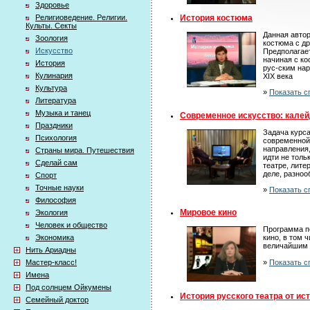
Здоровье
История костюма
Религиоведение. Религии.
Культы. Секты
Данная авто
Зоология
костюма с др
Искусство
Предполагает
начиная с ко
История
рус-ским на
Кулинария
XIX века
Культура
»
Показать с
Литература
Музыка и танец
Современное искусство: калейд
Праздники
Задача курса
Психология
современной
направления,
Страны мира. Путешествия
идти не толь
Сделай сам
театре, лите
деле, разно
Спорт
Точные науки
»
Показать с
Философия
Мировое кино
Экология
Человек и общество
Программа п
Экономика
кино, в том ч
величайшим 
Нить Ариадны
»
Показать с
Мастер-класс!
Имена
Под солнцем Ойкумены
История русского театра от ист
Семейный доктор