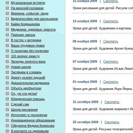
15 ноября 2009
|
Смотреть
Музыкальные встречи
На женской половине
Уроки рисования для детей. Рисуем со
Времена, события, люди
Видеопособия для школьников
14 ноября 2009
|
Смотреть
Байки Бояршинова
Уроки для детей. Художники и картины
Медицина. здоровье. красота
Принцип закона
В гостях у ветерана
08 ноября 2009
|
Смотреть
Ваши трудовые права
Уроки для детей. Художник Архип Куин
О политике без политики
101 вопрос юристу
Легенды золотого века
07 ноября 2009
|
Смотреть
Новая школа
Уроки для детей. Художник Исаак Левит
Заглянем в словарь
Дорогу осилит идущий
01 ноября 2009
|
Смотреть
Доказательная медицина
Объять необъятное
Уроки для детей. Художник Яцек Йерка 
Ох, уж эти детки!
Юридическая помощь
31 октября 2009
|
Смотреть
Сделай сам
Уроки для детей. Художник-маринист И
Школа рисования
Интеллект и технологии
Инновационное образование
25 октября 2009
|
Смотреть
Ойкумена Федора Конюхова
Уроки для детей. Рисунки телезрителей
В контакте со здоровьем