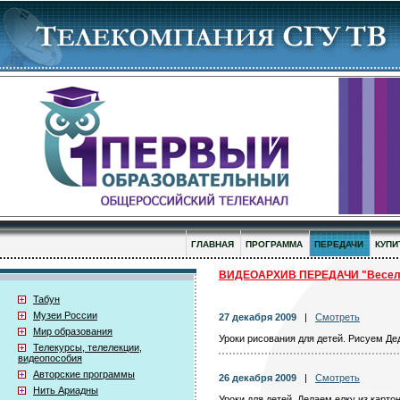
ГЛАВНАЯ
ПРОГРАММА
ПЕРЕДАЧИ
КУПИ
ВИДЕОАРХИВ ПЕРЕДАЧИ "Весел
Табун
Музеи России
27 декабря 2009
|
Смотреть
Мир образования
Уроки рисования для детей. Рисуем Де
Телекурсы, телелекции,
видеопособия
Авторские программы
26 декабря 2009
|
Смотреть
Нить Ариадны
Уроки для детей. Делаем елку из карто