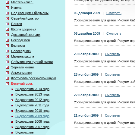
Мастер-класс!
Имена
Под солнцем Ойкумены
06 декабря 2009
|
Смотреть
Семейный доктор
Уроки рисования для детей. Рисуем баб
Пангея
Школа здоровья
05 декабря 2009
|
Смотреть
Домашний зоопарк
Рекордсмен
Уроки рисования для детей. Рисуем стр
Без визы
Собеседники
29 ноября 2009
|
Смотреть
Мамина школа
Уроки рисования для детей. Рисуем бар
События культурной жизни
Зеркало жизни
Альма-матер
28 ноября 2009
|
Смотреть
Фестиваль российской науки
Уроки рисования для детей. Рисуем за
Веселый урок
Видеоархив 2014 года
Видеоархив 2013 года
22 ноября 2009
|
Смотреть
Видеоархив 2012 года
Уроки рисования для детей. Рисуем бе
Видеоархив 2011 года
Видеоархив 2010 года
21 ноября 2009
|
Смотреть
Видеоархив 2009 года
Видеоархив 2008 года
Уроки рисования для детей. Рисуем цве
Видеоархив 2007 года
Видеоархив