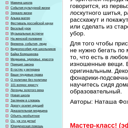
Мамина школа
говорится, из первы
События культурной жизни
лоскутного шитья, р
Зеркало жизни
Альма-матер
расскажут и покажут
Фестиваль российской науки
или сделать из ста
Веселый урок
убор.
Музыкальные встречи
На женской половине
Для того чтобы при
Времена, события, люди
не нужно бегать по 
Видеопособия для школьников
Байки Бояршинова
то, что есть в любо
Медицина. здоровье. красота
изношенные вещи. Б
Принцип закона
оригинальным. Деко
В гостях у ветерана
Ваши трудовые права
фонарики-подсвечни
О политике без политики
научитесь сидя дом
101 вопрос юристу
образовательный.
Легенды золотого века
Новая школа
Авторы: Наташа Фох
Заглянем в словарь
Дорогу осилит идущий
Доказательная медицина
Объять необъятное
Ох, уж эти детки!
Мастер-класс! (эф
Юридическая помощь