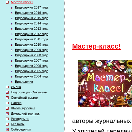
Мастер-класс!
Видеоархив 2017 года
Видеоархив 2016 года
Видеоархив 2015 года
Видеоархив 2014 года
Видеоархив 2013 года
Видеоархив 2012 года
Видеоархив 2011 года
Видеоархив 2010 года
Мастер-класс!
Видеоархив 2009 года
Видеоархив 2008 года
Видеоархив 2007 года
Видеоархив 2006 года
Видеоархив 2005 года
Видеоархив 2004 года
Видеоархив
Имена
Под солнцем Ойкумены
Семейный доктор
Пангея
Школа здоровья
Домашний зоопарк
Рекордсмен
авторы журнальных 
Без визы
Собеседники
У зрителей передачи