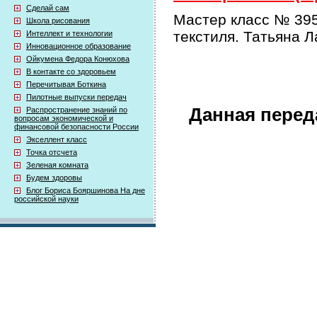
Сделай сам
Мастер класс № 395
Школа рисования
текстиля. Татьяна 
Интеллект и технологии
Инновационное образование
Ойкумена Федора Конюхова
В контакте со здоровьем
Перечитывая Боткина
Пилотные выпуски передач
Данная перед
Распространение знаний по
вопросам экономической и
финансовой безопасности России
Экселлент класс
Точка отсчета
Зеленая комната
Будем здоровы
Блог Бориса Бояршинова На дне
российской науки