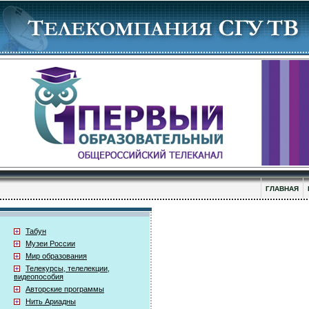
ГЛАВНАЯ
Табун
Музеи России
Мир образования
Телекурсы, телелекции,
видеопособия
Авторские программы
Нить Ариадны