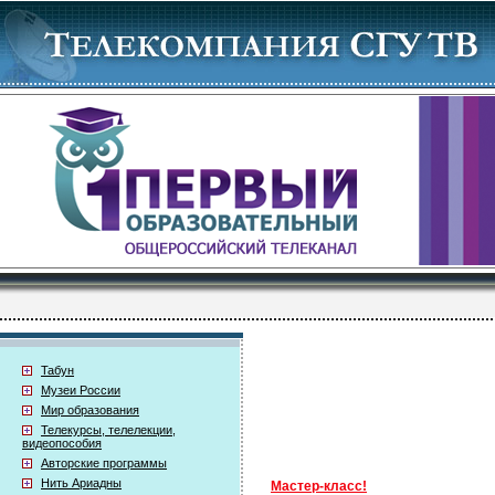
Табун
Музеи России
Мир образования
Телекурсы, телелекции,
видеопособия
Авторские программы
Нить Ариадны
Мастер-класс!