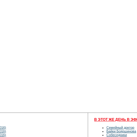
В ЭТОТ ЖЕ ДЕНЬ В ЭФ
016)
Семейный доктор
016)
Байки Бояршинова
016)
Собеседники