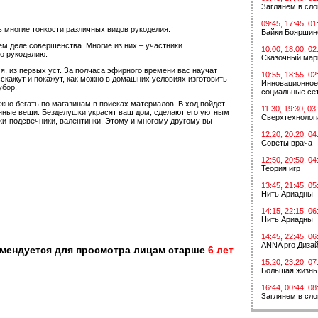
Заглянем в сл
09:45, 17:45, 01
ь многие тонкости различных видов рукоделия.
Байки Бояршин
ем деле совершенства. Многие из них – участники
10:00, 18:00, 02
о рукоделию.
Сказочный мар
я, из первых уст. За полчаса эфирного времени вас научат
10:55, 18:55, 02
сскажут и покажут, как можно в домашних условиях изготовить
Инновационное
убор.
социальные сет
жно бегать по магазинам в поисках материалов. В ход пойдет
11:30, 19:30, 03
шенные вещи. Безделушки украсят ваш дом, сделают его уютным
Сверхтехнологи
ки-подсвечники, валентинки. Этому и многому другому вы
12:20, 20:20, 04
Советы врача
12:50, 20:50, 04
Теория игр
13:45, 21:45, 05
Нить Ариадны
14:15, 22:15, 06
Нить Ариадны
14:45, 22:45, 06
ANNA pro Диза
омендуется для просмотра лицам старше
6 лет
15:20, 23:20, 07
Большая жизнь
16:44, 00:44, 08
Заглянем в сл