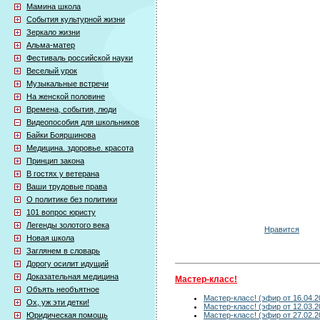
Мамина школа
События культурной жизни
Зеркало жизни
Альма-матер
Фестиваль российской науки
Веселый урок
Музыкальные встречи
На женской половине
Времена, события, люди
Видеопособия для школьников
Байки Бояршинова
Медицина. здоровье. красота
Принцип закона
В гостях у ветерана
Ваши трудовые права
О политике без политики
101 вопрос юристу
Легенды золотого века
Нравится
Новая школа
Заглянем в словарь
Дорогу осилит идущий
Доказательная медицина
Мастер-класс!
Объять необъятное
Мастер-класс! (эфир от 16.04.2
Ох, уж эти детки!
Мастер-класс! (эфир от 12.03.2
Мастер-класс! (эфир от 27.02.2
Юридическая помощь