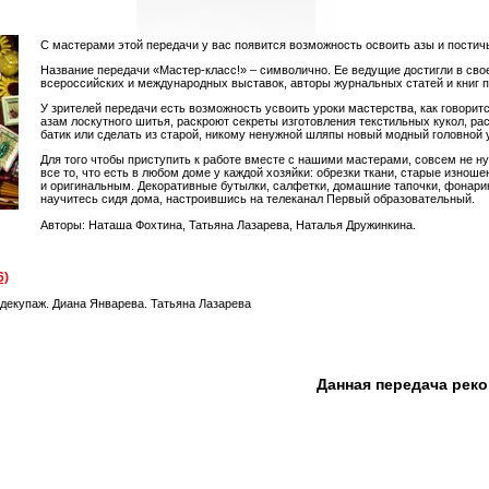
С мастерами этой передачи у вас появится возможность освоить азы и постич
Название передачи «Мастер-класс!» – символично. Ее ведущие достигли в сво
всероссийских и международных выставок, авторы журнальных статей и книг п
У зрителей передачи есть возможность усвоить уроки мастерства, как говоритс
азам лоскутного шитья, раскроют секреты изготовления текстильных кукол, ра
батик или сделать из старой, никому ненужной шляпы новый модный головной 
Для того чтобы приступить к работе вместе с нашими мастерами, совсем не ну
все то, что есть в любом доме у каждой хозяйки: обрезки ткани, старые изно
и оригинальным. Декоративные бутылки, салфетки, домашние тапочки, фонари
научитесь сидя дома, настроившись на телеканал Первый образовательный.
Авторы: Наташа Фохтина, Татьяна Лазарева, Наталья Дружинкина.
6)
декупаж. Диана Январева. Татьяна Лазарева
Данная передача рек