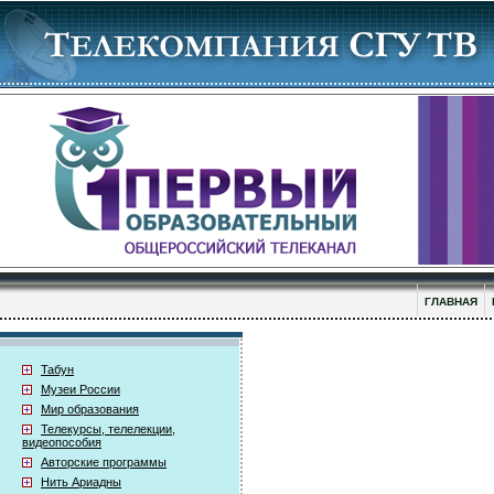
ГЛАВНАЯ
Табун
Музеи России
Мир образования
Телекурсы, телелекции,
видеопособия
Авторские программы
Нить Ариадны