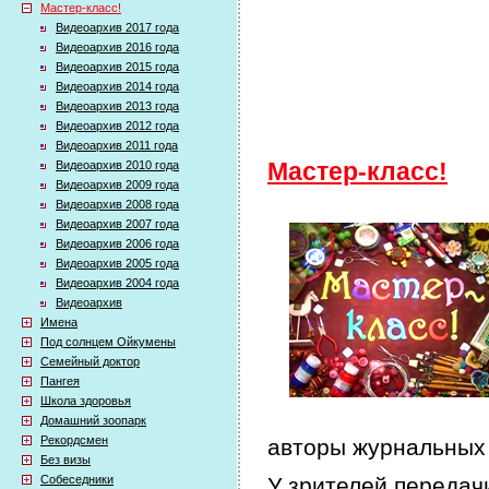
Мастер-класс!
Видеоархив 2017 года
Видеоархив 2016 года
Видеоархив 2015 года
Видеоархив 2014 года
Видеоархив 2013 года
Видеоархив 2012 года
Видеоархив 2011 года
Видеоархив 2010 года
Мастер-класс!
Видеоархив 2009 года
Видеоархив 2008 года
Видеоархив 2007 года
Видеоархив 2006 года
Видеоархив 2005 года
Видеоархив 2004 года
Видеоархив
Имена
Под солнцем Ойкумены
Семейный доктор
Пангея
Школа здоровья
Домашний зоопарк
Рекордсмен
авторы журнальных 
Без визы
Собеседники
У зрителей передачи