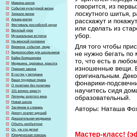
Мамина школа
говорится, из первы
События культурной жизни
лоскутного шитья, р
Зеркало жизни
Альма-матер
расскажут и покажут
Фестиваль российской науки
или сделать из ста
Веселый урок
убор.
Музыкальные встречи
На женской половине
Для того чтобы при
Времена, события, люди
не нужно бегать по 
Видеопособия для школьников
Байки Бояршинова
то, что есть в любо
Медицина. здоровье. красота
изношенные вещи. Б
Принцип закона
оригинальным. Деко
В гостях у ветерана
Ваши трудовые права
фонарики-подсвечни
О политике без политики
научитесь сидя дом
101 вопрос юристу
образовательный.
Легенды золотого века
Новая школа
Авторы: Наташа Фох
Заглянем в словарь
Дорогу осилит идущий
Доказательная медицина
Объять необъятное
Ох, уж эти детки!
Мастер-класс! (эф
Юридическая помощь