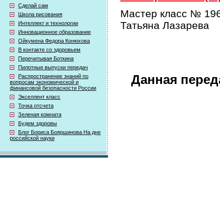
Сделай сам
Мастер класс № 196
Школа рисования
Татьяна Лазарева
Интеллект и технологии
Инновационное образование
Ойкумена Федора Конюхова
В контакте со здоровьем
Перечитывая Боткина
Пилотные выпуски передач
Данная перед
Распространение знаний по
вопросам экономической и
финансовой безопасности России
Экселлент класс
Точка отсчета
Зеленая комната
Будем здоровы
Блог Бориса Бояршинова На дне
российской науки