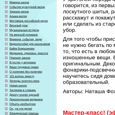
Мамина школа
говорится, из первы
События культурной жизни
лоскутного шитья, р
Зеркало жизни
Альма-матер
расскажут и покажут
Фестиваль российской науки
или сделать из ста
Веселый урок
убор.
Музыкальные встречи
На женской половине
Для того чтобы при
Времена, события, люди
не нужно бегать по 
Видеопособия для школьников
Байки Бояршинова
то, что есть в любо
Медицина. здоровье. красота
изношенные вещи. Б
Принцип закона
оригинальным. Деко
В гостях у ветерана
Ваши трудовые права
фонарики-подсвечни
О политике без политики
научитесь сидя дом
101 вопрос юристу
образовательный.
Легенды золотого века
Новая школа
Авторы: Наташа Фох
Заглянем в словарь
Дорогу осилит идущий
Доказательная медицина
Объять необъятное
Ох, уж эти детки!
Мастер-класс! (эф
Юридическая помощь