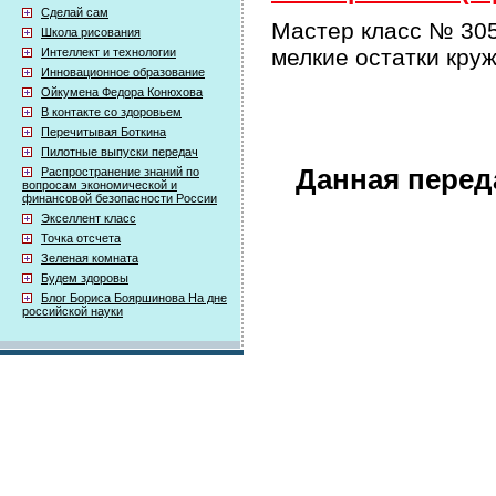
Сделай сам
Мастер класс № 305
Школа рисования
мелкие остатки кру
Интеллект и технологии
Инновационное образование
Ойкумена Федора Конюхова
В контакте со здоровьем
Перечитывая Боткина
Пилотные выпуски передач
Данная перед
Распространение знаний по
вопросам экономической и
финансовой безопасности России
Экселлент класс
Точка отсчета
Зеленая комната
Будем здоровы
Блог Бориса Бояршинова На дне
российской науки