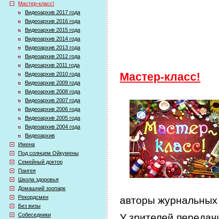
Мастер-класс!
Видеоархив 2017 года
Видеоархив 2016 года
Видеоархив 2015 года
Видеоархив 2014 года
Видеоархив 2013 года
Видеоархив 2012 года
Видеоархив 2011 года
Видеоархив 2010 года
Мастер-класс!
Видеоархив 2009 года
Видеоархив 2008 года
Видеоархив 2007 года
Видеоархив 2006 года
Видеоархив 2005 года
Видеоархив 2004 года
Видеоархив
Имена
Под солнцем Ойкумены
Семейный доктор
Пангея
Школа здоровья
Домашний зоопарк
Рекордсмен
авторы журнальных 
Без визы
Собеседники
У зрителей передачи