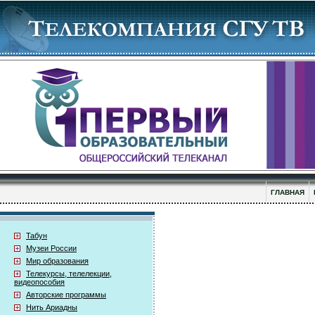
ГЛАВНАЯ
Табун
Музеи России
Мир образования
Телекурсы, телелекции,
видеопособия
Авторские программы
Нить Ариадны