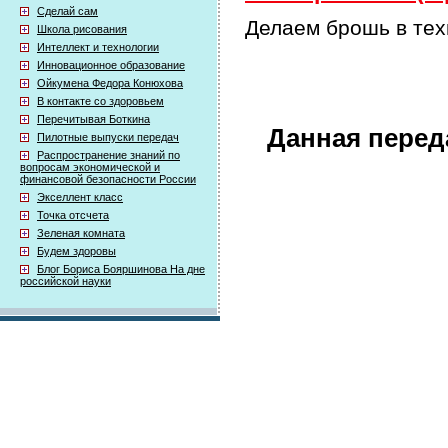
Сделай сам
Делаем брошь в тех
Школа рисования
Интеллект и технологии
Инновационное образование
Ойкумена Федора Конюхова
В контакте со здоровьем
Перечитывая Боткина
Данная перед
Пилотные выпуски передач
Распространение знаний по
вопросам экономической и
финансовой безопасности России
Экселлент класс
Точка отсчета
Зеленая комната
Будем здоровы
Блог Бориса Бояршинова На дне
российской науки