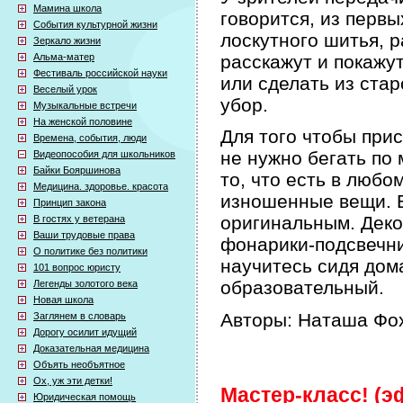
Мамина школа
говорится, из первы
События культурной жизни
лоскутного шитья, р
Зеркало жизни
Альма-матер
расскажут и покажут
Фестиваль российской науки
или сделать из ста
Веселый урок
убор.
Музыкальные встречи
На женской половине
Для того чтобы при
Времена, события, люди
не нужно бегать по 
Видеопособия для школьников
Байки Бояршинова
то, что есть в любо
Медицина. здоровье. красота
изношенные вещи. Б
Принцип закона
оригинальным. Деко
В гостях у ветерана
Ваши трудовые права
фонарики-подсвечни
О политике без политики
научитесь сидя дом
101 вопрос юристу
образовательный.
Легенды золотого века
Новая школа
Авторы: Наташа Фох
Заглянем в словарь
Дорогу осилит идущий
Доказательная медицина
Объять необъятное
Ох, уж эти детки!
Мастер-класс! (эф
Юридическая помощь