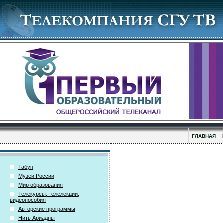
ГЛАВНАЯ
Табун
Музеи России
Мир образования
Телекурсы, телелекции,
видеопособия
Авторские программы
Нить Ариадны