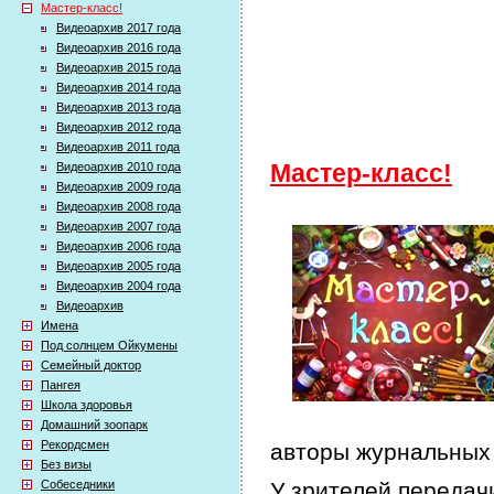
Мастер-класс!
Видеоархив 2017 года
Видеоархив 2016 года
Видеоархив 2015 года
Видеоархив 2014 года
Видеоархив 2013 года
Видеоархив 2012 года
Видеоархив 2011 года
Видеоархив 2010 года
Мастер-класс!
Видеоархив 2009 года
Видеоархив 2008 года
Видеоархив 2007 года
Видеоархив 2006 года
Видеоархив 2005 года
Видеоархив 2004 года
Видеоархив
Имена
Под солнцем Ойкумены
Семейный доктор
Пангея
Школа здоровья
Домашний зоопарк
Рекордсмен
авторы журнальных 
Без визы
Собеседники
У зрителей передачи