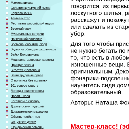
Мамина школа
говорится, из первы
События культурной жизни
лоскутного шитья, р
Зеркало жизни
Альма-матер
расскажут и покажут
Фестиваль российской науки
или сделать из ста
Веселый урок
убор.
Музыкальные встречи
На женской половине
Для того чтобы при
Времена, события, люди
не нужно бегать по 
Видеопособия для школьников
Байки Бояршинова
то, что есть в любо
Медицина. здоровье. красота
изношенные вещи. Б
Принцип закона
оригинальным. Деко
В гостях у ветерана
Ваши трудовые права
фонарики-подсвечни
О политике без политики
научитесь сидя дом
101 вопрос юристу
образовательный.
Легенды золотого века
Новая школа
Авторы: Наташа Фох
Заглянем в словарь
Дорогу осилит идущий
Доказательная медицина
Объять необъятное
Ох, уж эти детки!
Мастер-класс! (эф
Юридическая помощь