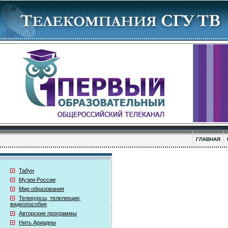
ГЛАВНАЯ
Табун
Музеи России
Мир образования
Телекурсы, телелекции,
видеопособия
Авторские программы
Нить Ариадны