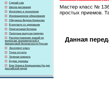
Сделай сам
Мастер класс № 136
Школа рисования
простых приемов. Т
Интеллект и технологии
Инновационное образование
Ойкумена Федора Конюхова
В контакте со здоровьем
Перечитывая Боткина
Пилотные выпуски передач
Данная перед
Распространение знаний по
вопросам экономической и
финансовой безопасности России
Экселлент класс
Точка отсчета
Зеленая комната
Будем здоровы
Блог Бориса Бояршинова На дне
российской науки