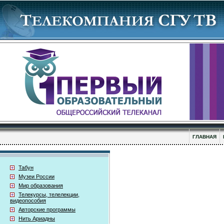
ГЛАВНАЯ
Табун
Музеи России
Мир образования
Телекурсы, телелекции,
видеопособия
Авторские программы
Нить Ариадны