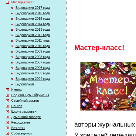
Мастер-класс!
Видеоархив 2017 года
Видеоархив 2016 года
Видеоархив 2015 года
Видеоархив 2014 года
Видеоархив 2013 года
Видеоархив 2012 года
Видеоархив 2011 года
Видеоархив 2010 года
Мастер-класс!
Видеоархив 2009 года
Видеоархив 2008 года
Видеоархив 2007 года
Видеоархив 2006 года
Видеоархив 2005 года
Видеоархив 2004 года
Видеоархив
Имена
Под солнцем Ойкумены
Семейный доктор
Пангея
Школа здоровья
Домашний зоопарк
Рекордсмен
авторы журнальных 
Без визы
Собеседники
У зрителей передачи