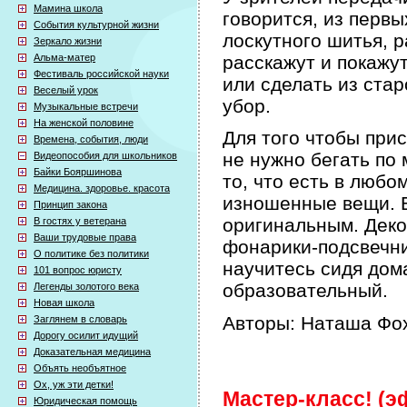
Мамина школа
говорится, из первы
События культурной жизни
лоскутного шитья, р
Зеркало жизни
Альма-матер
расскажут и покажут
Фестиваль российской науки
или сделать из ста
Веселый урок
убор.
Музыкальные встречи
На женской половине
Для того чтобы при
Времена, события, люди
не нужно бегать по 
Видеопособия для школьников
Байки Бояршинова
то, что есть в любо
Медицина. здоровье. красота
изношенные вещи. Б
Принцип закона
оригинальным. Деко
В гостях у ветерана
Ваши трудовые права
фонарики-подсвечни
О политике без политики
научитесь сидя дом
101 вопрос юристу
образовательный.
Легенды золотого века
Новая школа
Авторы: Наташа Фох
Заглянем в словарь
Дорогу осилит идущий
Доказательная медицина
Объять необъятное
Ох, уж эти детки!
Мастер-класс! (эф
Юридическая помощь