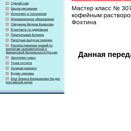
Сделай сам
Мастер класс № 307
Школа рисования
кофейным растворо
Интеллект и технологии
Инновационное образование
Фохтина
Ойкумена Федора Конюхова
В контакте со здоровьем
Перечитывая Боткина
Пилотные выпуски передач
Распространение знаний по
вопросам экономической и
Данная перед
финансовой безопасности России
Экселлент класс
Точка отсчета
Зеленая комната
Будем здоровы
Блог Бориса Бояршинова На дне
российской науки