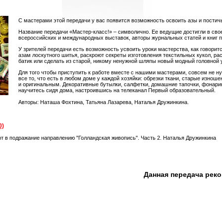
С мастерами этой передачи у вас появится возможность освоить азы и постич
Название передачи «Мастер-класс!» – символично. Ее ведущие достигли в сво
всероссийских и международных выставок, авторы журнальных статей и книг п
У зрителей передачи есть возможность усвоить уроки мастерства, как говоритс
азам лоскутного шитья, раскроют секреты изготовления текстильных кукол, ра
батик или сделать из старой, никому ненужной шляпы новый модный головной 
Для того чтобы приступить к работе вместе с нашими мастерами, совсем не ну
все то, что есть в любом доме у каждой хозяйки: обрезки ткани, старые изно
и оригинальным. Декоративные бутылки, салфетки, домашние тапочки, фонари
научитесь сидя дома, настроившись на телеканал Первый образовательный.
Авторы: Наташа Фохтина, Татьяна Лазарева, Наталья Дружинкина.
0)
т в подражание направлению "Голландская живопись". Часть 2. Наталья Дружинкина
Данная передача рек