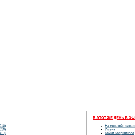
В ЭТОТ ЖЕ ДЕНЬ В ЭФ
010)
На женской полови
010)
Имена
010)
Байки Бояршинова