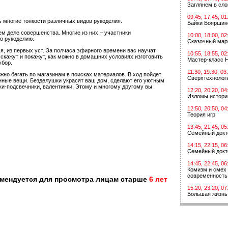
Заглянем в сл
09:45, 17:45, 01
ь многие тонкости различных видов рукоделия.
Байки Бояршин
ем деле совершенства. Многие из них – участники
10:00, 18:00, 02
о рукоделию.
Сказочный мар
я, из первых уст. За полчаса эфирного времени вас научат
10:55, 18:55, 02
сскажут и покажут, как можно в домашних условиях изготовить
Мастер-класс 
убор.
11:30, 19:30, 03
жно бегать по магазинам в поисках материалов. В ход пойдет
Сверхтехнологи
шенные вещи. Безделушки украсят ваш дом, сделают его уютным
ки-подсвечники, валентинки. Этому и многому другому вы
12:20, 20:20, 04
Изломы истори
12:50, 20:50, 04
Теория игр
13:45, 21:45, 05
Семейный докт
14:15, 22:15, 06
Семейный докт
14:45, 22:45, 06
Комизм и смех 
современность
омендуется для просмотра лицам старше
6 лет
15:20, 23:20, 07
Большая жизнь