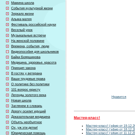
Мамина школа
События культурной жизни
Зеркало жизни
Альма-матер
Фестиваль российской науки
Веселый урок
Музыкальные встречи
На женской половине
Времена, события, люди
Видеопособия для школьников
Байки Бояршинова
Медицина. здоровье. красота
Принцип закона
В гостях у ветерана
Ваши трудовые права
О политике без политики
101 вопрос юристу
Легенды золотого века
Нравится
Новая школа
Заглянем в словарь
Дорогу осилит идущий
Доказательная медицина
Мастер-класс!
Объять необъятное
Мастер-класс! (эфир от 19.12.2
Ох, уж эти детки!
Мастер-класс! (эфир от 18.12.2
Мастер-класс! (эфир от 11.12.2
Юридическая помощь