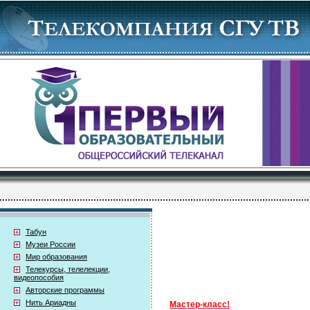
Табун
Музеи России
Мир образования
Телекурсы, телелекции,
видеопособия
Авторские программы
Нить Ариадны
Мастер-класс!