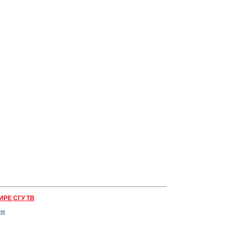
ИРЕ СГУ ТВ
не