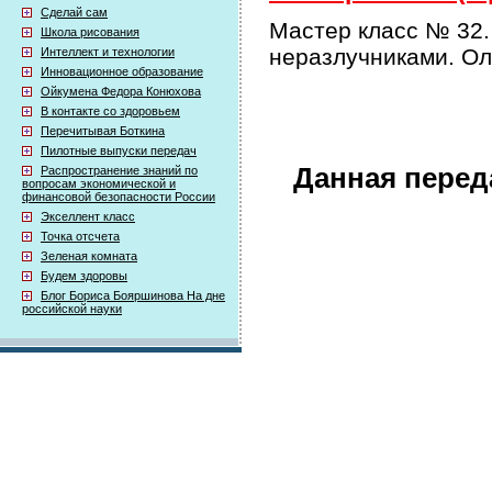
Сделай сам
Мастер класс № 32.
Школа рисования
неразлучниками. Ол
Интеллект и технологии
Инновационное образование
Ойкумена Федора Конюхова
В контакте со здоровьем
Перечитывая Боткина
Пилотные выпуски передач
Данная перед
Распространение знаний по
вопросам экономической и
финансовой безопасности России
Экселлент класс
Точка отсчета
Зеленая комната
Будем здоровы
Блог Бориса Бояршинова На дне
российской науки