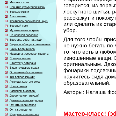
Мамина школа
говорится, из первы
События культурной жизни
лоскутного шитья, р
Зеркало жизни
Альма-матер
расскажут и покажут
Фестиваль российской науки
или сделать из ста
Веселый урок
убор.
Музыкальные встречи
На женской половине
Для того чтобы при
Времена, события, люди
не нужно бегать по 
Видеопособия для школьников
Байки Бояршинова
то, что есть в любо
Медицина. здоровье. красота
изношенные вещи. Б
Принцип закона
оригинальным. Деко
В гостях у ветерана
Ваши трудовые права
фонарики-подсвечни
О политике без политики
научитесь сидя дом
101 вопрос юристу
образовательный.
Легенды золотого века
Новая школа
Авторы: Наташа Фох
Заглянем в словарь
Дорогу осилит идущий
Доказательная медицина
Объять необъятное
Ох, уж эти детки!
Мастер-класс! (эф
Юридическая помощь