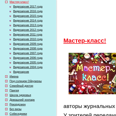
Мастер-класс!
Видеоархив 2017 года
Видеоархив 2016 года
Видеоархив 2015 года
Видеоархив 2014 года
Видеоархив 2013 года
Видеоархив 2012 года
Видеоархив 2011 года
Видеоархив 2010 года
Мастер-класс!
Видеоархив 2009 года
Видеоархив 2008 года
Видеоархив 2007 года
Видеоархив 2006 года
Видеоархив 2005 года
Видеоархив 2004 года
Видеоархив
Имена
Под солнцем Ойкумены
Семейный доктор
Пангея
Школа здоровья
Домашний зоопарк
Рекордсмен
авторы журнальных 
Без визы
Собеседники
У зрителей передачи