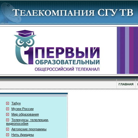
ГЛАВНАЯ
Табун
Музеи России
Мир образования
Телекурсы, телелекции,
видеопособия
Авторские программы
Нить Ариадны