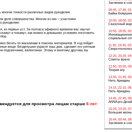
Заглянем в сл
09:45, 17:45, 01
ь многие тонкости различных видов рукоделия.
Байки Бояршин
ем деле совершенства. Многие из них – участники
10:00, 18:00, 02
о рукоделию.
Сказочный мар
я, из первых уст. За полчаса эфирного времени вас научат
10:55, 18:55, 02
сскажут и покажут, как можно в домашних условиях изготовить
Инновационное
убор.
социальные сет
жно бегать по магазинам в поисках материалов. В ход пойдет
11:30, 19:30, 03
шенные вещи. Безделушки украсят ваш дом, сделают его уютным
Сверхтехнологи
ки-подсвечники, валентинки. Этому и многому другому вы
12:20, 20:20, 04
Советы врача
12:50, 20:50, 04
Теория игр
13:45, 21:45, 05
Нить Ариадны
14:15, 22:15, 06
Нить Ариадны
14:45, 22:45, 06
ANNA pro Диза
омендуется для просмотра лицам старше
6 лет
15:20, 23:20, 07
Большая жизнь
16:44, 00:44, 08
Заглянем в сл