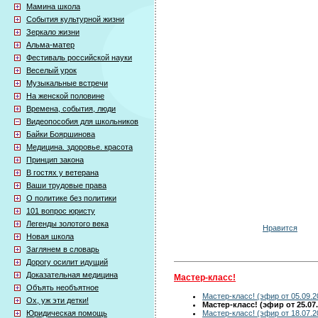
Мамина школа
События культурной жизни
Зеркало жизни
Альма-матер
Фестиваль российской науки
Веселый урок
Музыкальные встречи
На женской половине
Времена, события, люди
Видеопособия для школьников
Байки Бояршинова
Медицина. здоровье. красота
Принцип закона
В гостях у ветерана
Ваши трудовые права
О политике без политики
101 вопрос юристу
Легенды золотого века
Нравится
Новая школа
Заглянем в словарь
Дорогу осилит идущий
Доказательная медицина
Мастер-класс!
Объять необъятное
Мастер-класс! (эфир от 05.09.2
Ох, уж эти детки!
Мастер-класс! (эфир от 25.07.
Мастер-класс! (эфир от 18.07.2
Юридическая помощь