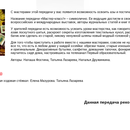
С мастерами этой передачи у вас появится возможность освоить азы и постич
Название передачи «Мастер-класс!» – символично. Ее ведущие достигли в сво
всероссийских и международных выставок, авторы журнальных статей и книг п
У зрителей передачи есть возможность усвоить уроки мастерства, как говоритс
азам лоскутного шитья, раскроют секреты изготовления текстильных кукол, ра
батик или сделать из старой, никому ненужной шляпы новый модный головной 
Для того чтобы приступить к работе вместе с нашими мастерами, совсем не ну
все то, что есть в любом доме у каждой хозяйки: обрезки ткани, старые изно
и оригинальным. Декоративные бутылки, салфетки, домашние тапочки, фонари
научитесь сидя дома, настроившись на телеканал Первый образовательный.
Авторы: Наташа Фохтина, Татьяна Лазарева, Наталья Дружинкина.
5)
ая ходовая стёжка». Елена Мазурова. Татьяна Лазарева
Данная передача рек