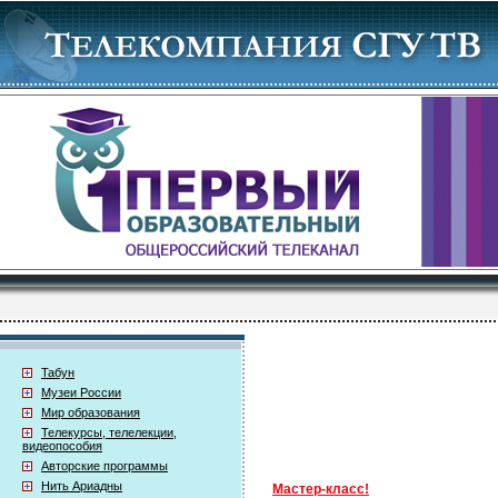
Табун
Музеи России
Мир образования
Телекурсы, телелекции,
видеопособия
Авторские программы
Нить Ариадны
Мастер-класс!