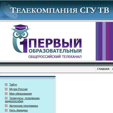
ГЛАВНАЯ
Табун
Музеи России
Мир образования
Телекурсы, телелекции,
видеопособия
Авторские программы
Нить Ариадны