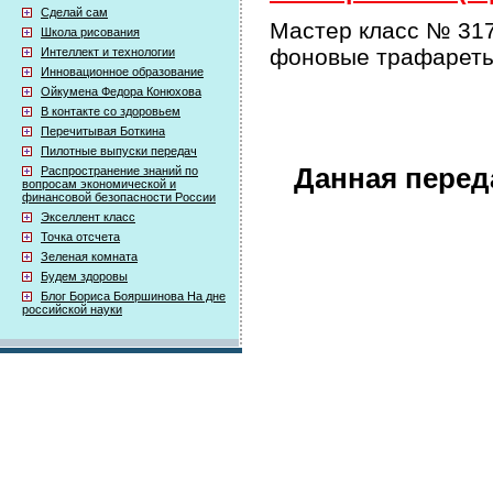
Сделай сам
Мастер класс № 317
Школа рисования
фоновые трафареты
Интеллект и технологии
Инновационное образование
Ойкумена Федора Конюхова
В контакте со здоровьем
Перечитывая Боткина
Пилотные выпуски передач
Данная перед
Распространение знаний по
вопросам экономической и
финансовой безопасности России
Экселлент класс
Точка отсчета
Зеленая комната
Будем здоровы
Блог Бориса Бояршинова На дне
российской науки