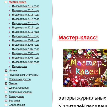
Мастер-класс!
Видеоархив 2017 года
Видеоархив 2016 года
Видеоархив 2015 года
Видеоархив 2014 года
Видеоархив 2013 года
Видеоархив 2012 года
Видеоархив 2011 года
Видеоархив 2010 года
Мастер-класс!
Видеоархив 2009 года
Видеоархив 2008 года
Видеоархив 2007 года
Видеоархив 2006 года
Видеоархив 2005 года
Видеоархив 2004 года
Видеоархив
Имена
Под солнцем Ойкумены
Семейный доктор
Пангея
Школа здоровья
Домашний зоопарк
Рекордсмен
авторы журнальных 
Без визы
Собеседники
У зрителей передачи