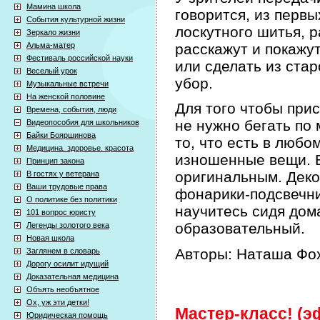
Мамина школа
говорится, из первы
События культурной жизни
лоскутного шитья, р
Зеркало жизни
Альма-матер
расскажут и покажут
Фестиваль российской науки
или сделать из ста
Веселый урок
убор.
Музыкальные встречи
На женской половине
Для того чтобы при
Времена, события, люди
не нужно бегать по 
Видеопособия для школьников
Байки Бояршинова
то, что есть в любо
Медицина. здоровье. красота
изношенные вещи. Б
Принцип закона
оригинальным. Деко
В гостях у ветерана
Ваши трудовые права
фонарики-подсвечни
О политике без политики
научитесь сидя дом
101 вопрос юристу
образовательный.
Легенды золотого века
Новая школа
Авторы: Наташа Фох
Заглянем в словарь
Дорогу осилит идущий
Доказательная медицина
Объять необъятное
Ох, уж эти детки!
Мастер-класс! (эф
Юридическая помощь