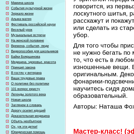
Мамина школа
говорится, из первы
События культурной жизни
лоскутного шитья, р
Зеркало жизни
Альма-матер
расскажут и покажут
Фестиваль российской науки
или сделать из ста
Веселый урок
убор.
Музыкальные встречи
На женской половине
Для того чтобы при
Времена, события, люди
не нужно бегать по 
Видеопособия для школьников
Байки Бояршинова
то, что есть в любо
Медицина. здоровье. красота
изношенные вещи. Б
Принцип закона
оригинальным. Деко
В гостях у ветерана
Ваши трудовые права
фонарики-подсвечни
О политике без политики
научитесь сидя дом
101 вопрос юристу
образовательный.
Легенды золотого века
Новая школа
Авторы: Наташа Фох
Заглянем в словарь
Дорогу осилит идущий
Доказательная медицина
Объять необъятное
Ох, уж эти детки!
Мастер-класс! (эф
Юридическая помощь