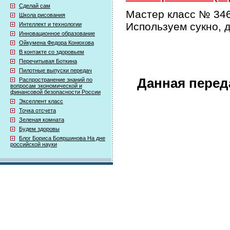
Сделай сам
Мастер класс № 346
Школа рисования
Используем сукно, д
Интеллект и технологии
Инновационное образование
Ойкумена Федора Конюхова
В контакте со здоровьем
Перечитывая Боткина
Пилотные выпуски передач
Данная перед
Распространение знаний по
вопросам экономической и
финансовой безопасности России
Экселлент класс
Точка отсчета
Зеленая комната
Будем здоровы
Блог Бориса Бояршинова На дне
российской науки