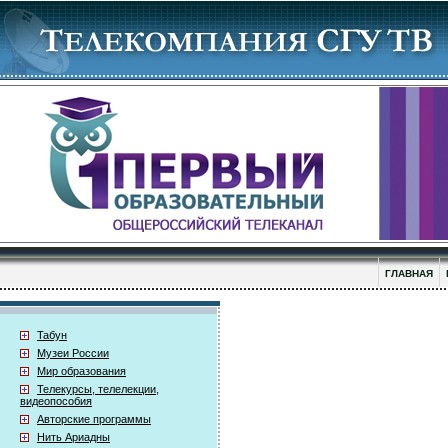
ГЛАВНАЯ
Табун
Музеи России
Мир образования
Телекурсы, телелекции,
видеопособия
Авторские программы
Нить Ариадны