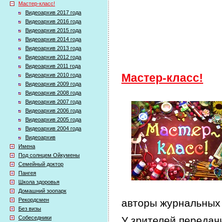
Мастер-класс!
Видеоархив 2017 года
Видеоархив 2016 года
Видеоархив 2015 года
Видеоархив 2014 года
Видеоархив 2013 года
Видеоархив 2012 года
Видеоархив 2011 года
Видеоархив 2010 года
Мастер-класс!
Видеоархив 2009 года
Видеоархив 2008 года
Видеоархив 2007 года
Видеоархив 2006 года
Видеоархив 2005 года
Видеоархив 2004 года
Видеоархив
Имена
Под солнцем Ойкумены
Семейный доктор
Пангея
Школа здоровья
Домашний зоопарк
Рекордсмен
авторы журнальных 
Без визы
Собеседники
У зрителей передачи