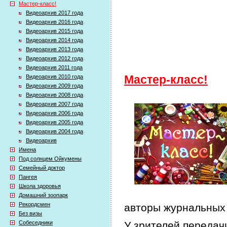
Мастер-класс!
Видеоархив 2017 года
Видеоархив 2016 года
Видеоархив 2015 года
Видеоархив 2014 года
Видеоархив 2013 года
Видеоархив 2012 года
Видеоархив 2011 года
Видеоархив 2010 года
Мастер-класс!
Видеоархив 2009 года
Видеоархив 2008 года
Видеоархив 2007 года
Видеоархив 2006 года
Видеоархив 2005 года
Видеоархив 2004 года
Видеоархив
Имена
Под солнцем Ойкумены
Семейный доктор
Пангея
Школа здоровья
Домашний зоопарк
Рекордсмен
авторы журнальных 
Без визы
Собеседники
У зрителей передачи