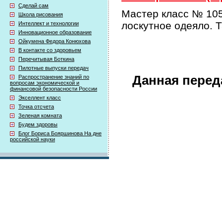
Сделай сам
Мастер класс № 105
Школа рисования
лоскутное одеяло. 
Интеллект и технологии
Инновационное образование
Ойкумена Федора Конюхова
В контакте со здоровьем
Перечитывая Боткина
Пилотные выпуски передач
Данная перед
Распространение знаний по
вопросам экономической и
финансовой безопасности России
Экселлент класс
Точка отсчета
Зеленая комната
Будем здоровы
Блог Бориса Бояршинова На дне
российской науки