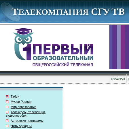
ГЛАВНАЯ
Табун
Музеи России
Мир образования
Телекурсы, телелекции,
видеопособия
Авторские программы
Нить Ариадны