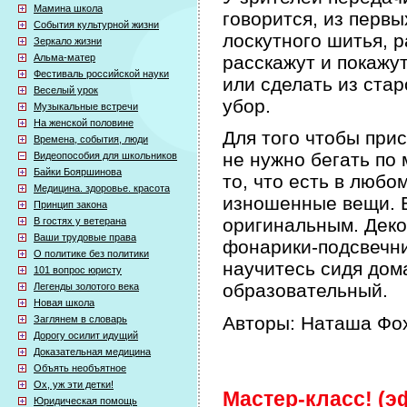
Мамина школа
говорится, из первы
События культурной жизни
лоскутного шитья, р
Зеркало жизни
Альма-матер
расскажут и покажут
Фестиваль российской науки
или сделать из ста
Веселый урок
убор.
Музыкальные встречи
На женской половине
Для того чтобы при
Времена, события, люди
не нужно бегать по 
Видеопособия для школьников
Байки Бояршинова
то, что есть в любо
Медицина. здоровье. красота
изношенные вещи. Б
Принцип закона
оригинальным. Деко
В гостях у ветерана
Ваши трудовые права
фонарики-подсвечни
О политике без политики
научитесь сидя дом
101 вопрос юристу
образовательный.
Легенды золотого века
Новая школа
Авторы: Наташа Фох
Заглянем в словарь
Дорогу осилит идущий
Доказательная медицина
Объять необъятное
Ох, уж эти детки!
Мастер-класс! (эф
Юридическая помощь