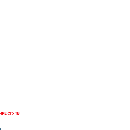
ИРЕ СГУ ТВ
ь