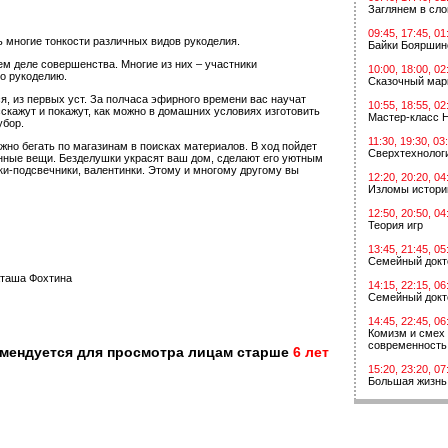
Заглянем в сл
09:45, 17:45, 01
ь многие тонкости различных видов рукоделия.
Байки Бояршин
ем деле совершенства. Многие из них – участники
10:00, 18:00, 02
о рукоделию.
Сказочный мар
я, из первых уст. За полчаса эфирного времени вас научат
10:55, 18:55, 02
сскажут и покажут, как можно в домашних условиях изготовить
Мастер-класс 
убор.
11:30, 19:30, 03
жно бегать по магазинам в поисках материалов. В ход пойдет
Сверхтехнологи
шенные вещи. Безделушки украсят ваш дом, сделают его уютным
ки-подсвечники, валентинки. Этому и многому другому вы
12:20, 20:20, 04
Изломы истори
12:50, 20:50, 04
Теория игр
13:45, 21:45, 05
Семейный докт
аташа Фохтина
14:15, 22:15, 06
Семейный докт
14:45, 22:45, 06
Комизм и смех 
современность
омендуется для просмотра лицам старше
6 лет
15:20, 23:20, 07
Большая жизнь