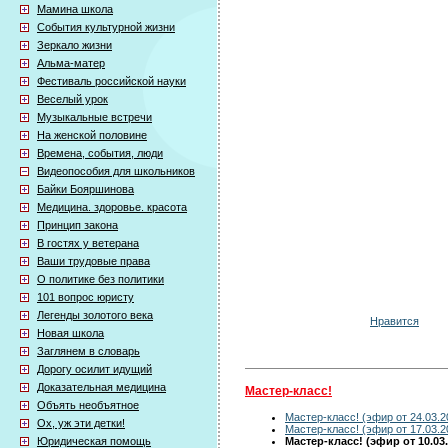
Мамина школа
События культурной жизни
Зеркало жизни
Альма-матер
Фестиваль российской науки
Веселый урок
Музыкальные встречи
На женской половине
Времена, события, люди
Видеопособия для школьников
Байки Бояршинова
Медицина. здоровье. красота
Принцип закона
В гостях у ветерана
Ваши трудовые права
О политике без политики
101 вопрос юристу
Легенды золотого века
Нравится
Новая школа
Заглянем в словарь
Дорогу осилит идущий
Доказательная медицина
Мастер-класс!
Объять необъятное
Мастер-класс! (эфир от 24.03.2
Ох, уж эти детки!
Мастер-класс! (эфир от 17.03.2
Мастер-класс! (эфир от 10.03.
Юридическая помощь