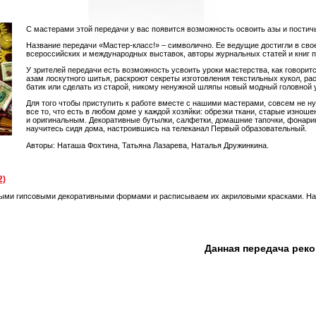
С мастерами этой передачи у вас появится возможность освоить азы и постич
Название передачи «Мастер-класс!» – символично. Ее ведущие достигли в сво
всероссийских и международных выставок, авторы журнальных статей и книг п
У зрителей передачи есть возможность усвоить уроки мастерства, как говоритс
азам лоскутного шитья, раскроют секреты изготовления текстильных кукол, ра
батик или сделать из старой, никому ненужной шляпы новый модный головной 
Для того чтобы приступить к работе вместе с нашими мастерами, совсем не ну
все то, что есть в любом доме у каждой хозяйки: обрезки ткани, старые изно
и оригинальным. Декоративные бутылки, салфетки, домашние тапочки, фонари
научитесь сидя дома, настроившись на телеканал Первый образовательный.
Авторы: Наташа Фохтина, Татьяна Лазарева, Наталья Дружинкина.
2)
овыми гипсовыми декоративными формами и расписываем их акриловыми красками. Н
Данная передача рек