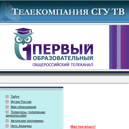
Табун
Музеи России
Мир образования
Телекурсы, телелекции,
видеопособия
Авторские программы
Нить Ариадны
Мастер-класс!