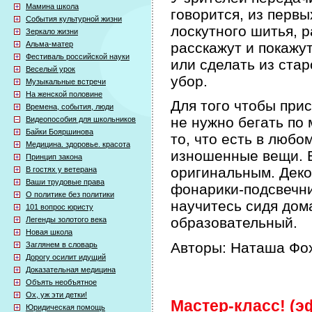
Мамина школа
говорится, из первы
События культурной жизни
лоскутного шитья, р
Зеркало жизни
Альма-матер
расскажут и покажут
Фестиваль российской науки
или сделать из ста
Веселый урок
убор.
Музыкальные встречи
На женской половине
Для того чтобы при
Времена, события, люди
не нужно бегать по 
Видеопособия для школьников
Байки Бояршинова
то, что есть в любо
Медицина. здоровье. красота
изношенные вещи. Б
Принцип закона
оригинальным. Деко
В гостях у ветерана
Ваши трудовые права
фонарики-подсвечни
О политике без политики
научитесь сидя дом
101 вопрос юристу
образовательный.
Легенды золотого века
Новая школа
Авторы: Наташа Фох
Заглянем в словарь
Дорогу осилит идущий
Доказательная медицина
Объять необъятное
Ох, уж эти детки!
Мастер-класс! (эф
Юридическая помощь