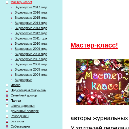
Мастер-класс!
Видеоархив 2017 года
Видеоархив 2016 года
Видеоархив 2015 года
Видеоархив 2014 года
Видеоархив 2013 года
Видеоархив 2012 года
Видеоархив 2011 года
Видеоархив 2010 года
Мастер-класс!
Видеоархив 2009 года
Видеоархив 2008 года
Видеоархив 2007 года
Видеоархив 2006 года
Видеоархив 2005 года
Видеоархив 2004 года
Видеоархив
Имена
Под солнцем Ойкумены
Семейный доктор
Пангея
Школа здоровья
Домашний зоопарк
Рекордсмен
авторы журнальных 
Без визы
Собеседники
У зрителей передачи