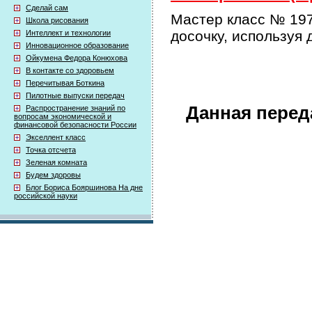
Сделай сам
Мастер класс № 197
Школа рисования
досочку, используя
Интеллект и технологии
Инновационное образование
Ойкумена Федора Конюхова
В контакте со здоровьем
Перечитывая Боткина
Пилотные выпуски передач
Данная перед
Распространение знаний по
вопросам экономической и
финансовой безопасности России
Экселлент класс
Точка отсчета
Зеленая комната
Будем здоровы
Блог Бориса Бояршинова На дне
российской науки