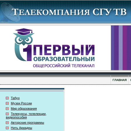
ГЛАВНАЯ
Табун
Музеи России
Мир образования
Телекурсы, телелекции,
видеопособия
Авторские программы
Нить Ариадны