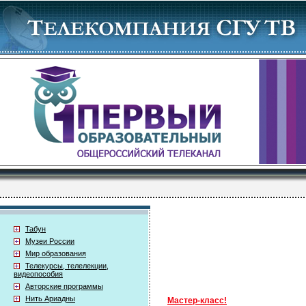
Табун
Музеи России
Мир образования
Телекурсы, телелекции,
видеопособия
Авторские программы
Нить Ариадны
Мастер-класс!