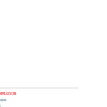
ИРЕ СГУ ТВ
 люди
а