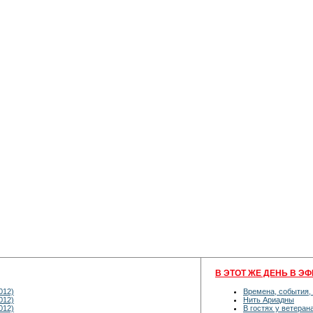
В ЭТОТ ЖЕ ДЕНЬ В ЭФ
012)
Времена, события,
012)
Нить Ариадны
012)
В гостях у ветеран