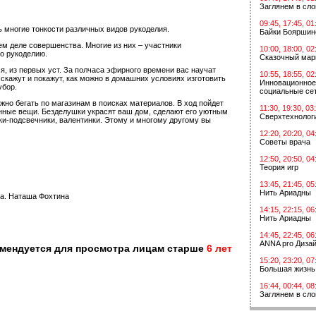
Заглянем в сл
09:45, 17:45, 01
ь многие тонкости различных видов рукоделия.
Байки Бояршин
ем деле совершенства. Многие из них – участники
10:00, 18:00, 02
о рукоделию.
Сказочный мар
я, из первых уст. За полчаса эфирного времени вас научат
10:55, 18:55, 02
сскажут и покажут, как можно в домашних условиях изготовить
Инновационное
убор.
социальные сет
жно бегать по магазинам в поисках материалов. В ход пойдет
11:30, 19:30, 03
шенные вещи. Безделушки украсят ваш дом, сделают его уютным
Сверхтехнологи
ки-подсвечники, валентинки. Этому и многому другому вы
12:20, 20:20, 04
Советы врача
12:50, 20:50, 04
Теория игр
13:45, 21:45, 05
Нить Ариадны
ра. Наташа Фохтина
14:15, 22:15, 06
Нить Ариадны
14:45, 22:45, 06
ANNA pro Диза
омендуется для просмотра лицам старше
6 лет
15:20, 23:20, 07
Большая жизнь
16:44, 00:44, 08
Заглянем в сл