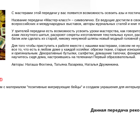
С мастерами этой передачи у вас появится возможность освоить азы и постич
Название передачи «Мастер-класс!» – символично. Ее ведущие достигли в сво
всероссийских и международных выставок, авторы журнальных статей и книг п
У зрителей передачи есть возможность усвоить уроки мастерства, как говоритс
азам лоскутного шитья, раскроют секреты изготовления текстильных кукол, ра
батик или сделать из старой, никому ненужной шляпы новый модный головной 
Для того чтобы приступить к работе вместе с нашими мастерами, совсем не ну
все то, что есть в любом доме у каждой хозяйки: обрезки ткани, старые изно
и оригинальным. Декоративные бутылки, салфетки, домашние тапочки, фонари
научитесь сидя дома, настроившись на телеканал Первый образовательный.
Авторы: Наташа Фохтина, Татьяна Лазарева, Наталья Дружинкина.
2)
ем с материалом "позитивные мигрирующие бейцы" и создаем украшения для интерье
Данная передача рек