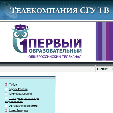
ГЛАВНАЯ
Табун
Музеи России
Мир образования
Телекурсы, телелекции,
видеопособия
Авторские программы
Нить Ариадны