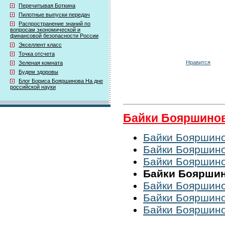
Перечитывая Боткина
Пилотные выпуски передач
Распространение знаний по
вопросам экономической и
финансовой безопасности России
Экселлент класс
Точка отсчета
Нравится
Зеленая комната
Будем здоровы
Блог Бориса Бояршинова На дне
российской науки
Байки Бояршино
Байки Бояршино
Байки Бояршино
Байки Бояршино
Байки Бояршино
Байки Бояршино
Байки Бояршино
Байки Бояршино