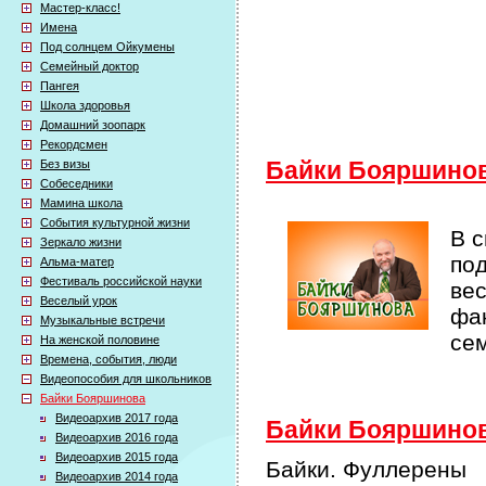
Мастер-класс!
Имена
Под солнцем Ойкумены
Семейный доктор
Пангея
Школа здоровья
Домашний зоопарк
Рекордсмен
Без визы
Байки Бояршино
Собеседники
Мамина школа
События культурной жизни
В 
Зеркало жизни
по
Альма-матер
Фестиваль российской науки
ве
Веселый урок
фак
Музыкальные встречи
се
На женской половине
Времена, события, люди
Видеопособия для школьников
Байки Бояршинова
Видеоархив 2017 года
Байки Бояршинова
Видеоархив 2016 года
Видеоархив 2015 года
Байки. Фуллерены
Видеоархив 2014 года