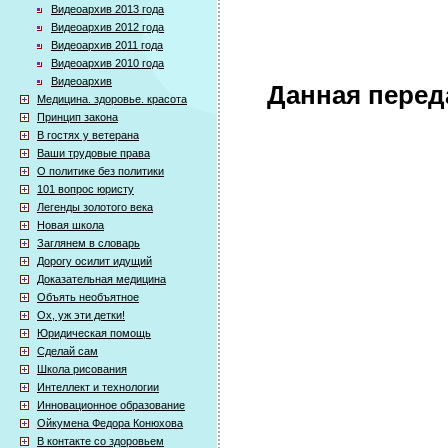
Видеоархив 2013 года
Видеоархив 2012 года
Видеоархив 2011 года
Видеоархив 2010 года
Видеоархив
Данная перед
Медицина. здоровье. красота
Принцип закона
В гостях у ветерана
Ваши трудовые права
О политике без политики
101 вопрос юристу
Легенды золотого века
Новая школа
Заглянем в словарь
Дорогу осилит идущий
Доказательная медицина
Объять необъятное
Ох, уж эти детки!
Юридическая помощь
Сделай сам
Школа рисования
Интеллект и технологии
Инновационное образование
Ойкумена Федора Конюхова
В контакте со здоровьем