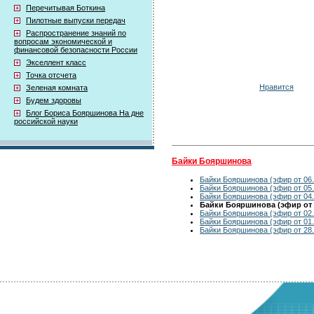
Перечитывая Боткина
Пилотные выпуски передач
Распространение знаний по
вопросам экономической и
финансовой безопасности России
Экселлент класс
Точка отсчета
Нравится
Зеленая комната
Будем здоровы
Блог Бориса Бояршинова На дне
российской науки
Байки Бояршинова
Байки Бояршинова (эфир от 06.
Байки Бояршинова (эфир от 05.
Байки Бояршинова (эфир от 04.
Байки Бояршинова (эфир от 0
Байки Бояршинова (эфир от 02.
Байки Бояршинова (эфир от 01.
Байки Бояршинова (эфир от 28.