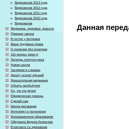
Видеоархив 2013 года
Видеоархив 2012 года
Видеоархив 2011 года
Видеоархив 2010 года
Видеоархив
Данная перед
Медицина. здоровье. красота
Принцип закона
В гостях у ветерана
Ваши трудовые права
О политике без политики
101 вопрос юристу
Легенды золотого века
Новая школа
Заглянем в словарь
Дорогу осилит идущий
Доказательная медицина
Объять необъятное
Ох, уж эти детки!
Юридическая помощь
Сделай сам
Школа рисования
Интеллект и технологии
Инновационное образование
Ойкумена Федора Конюхова
В контакте со здоровьем