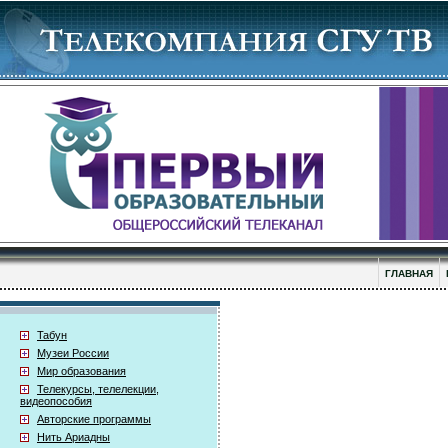
ГЛАВНАЯ
Табун
Музеи России
Мир образования
Телекурсы, телелекции,
видеопособия
Авторские программы
Нить Ариадны