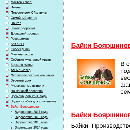
Мастер-класс!
Имена
Под солнцем Ойкумены
Семейный доктор
Пангея
Школа здоровья
Домашний зоопарк
Рекордсмен
Без визы
Байки Бояршино
Собеседники
Мамина школа
События культурной жизни
В 
Зеркало жизни
по
Альма-матер
Фестиваль российской науки
ве
Веселый урок
фак
Музыкальные встречи
се
На женской половине
Времена, события, люди
Видеопособия для школьников
Байки Бояршинова
Видеоархив 2017 года
Байки Бояршинова
Видеоархив 2016 года
Видеоархив 2015 года
Байки. Производств
Видеоархив 2014 года