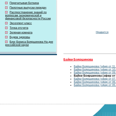
Перечитывая Боткина
Пилотные выпуски передач
Распространение знаний по
вопросам экономической и
финансовой безопасности России
Экселлент класс
Точка отсчета
Нравится
Зеленая комната
Будем здоровы
Блог Бориса Бояршинова На дне
российской науки
Байки Бояршинова
Байки Бояршинова (эфир от 11.
Байки Бояршинова (эфир от 10.
Байки Бояршинова (эфир от 09.
Байки Бояршинова (эфир от 0
Байки Бояршинова (эфир от 07.
Байки Бояршинова (эфир от 06.
Байки Бояршинова (эфир от 05.