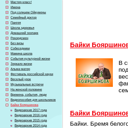
Мастер-класс!
Имена
Под солнцем Ойкумены
Семейный доктор
Пангея
Школа здоровья
Домашний зоопарк
Рекордсмен
Без визы
Байки Бояршино
Собеседники
Мамина школа
События культурной жизни
В 
Зеркало жизни
по
Альма-матер
Фестиваль российской науки
ве
Веселый урок
фак
Музыкальные встречи
се
На женской половине
Времена, события, люди
Видеопособия для школьников
Байки Бояршинова
Видеоархив 2017 года
Байки Бояршинова
Видеоархив 2016 года
Видеоархив 2015 года
Байки. Бремя белог
Видеоархив 2014 года