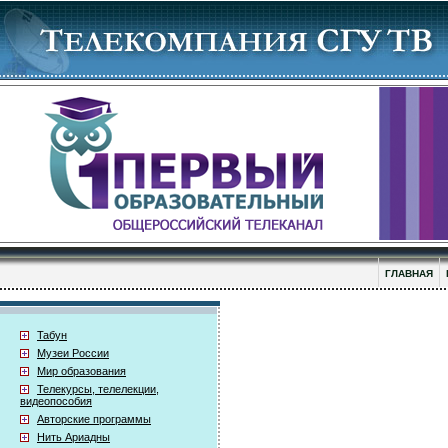
ГЛАВНАЯ
Табун
Музеи России
Мир образования
Телекурсы, телелекции,
видеопособия
Авторские программы
Нить Ариадны