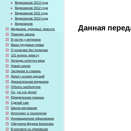
Видеоархив 2013 года
Видеоархив 2012 года
Видеоархив 2011 года
Видеоархив 2010 года
Видеоархив
Данная перед
Медицина. здоровье. красота
Принцип закона
В гостях у ветерана
Ваши трудовые права
О политике без политики
101 вопрос юристу
Легенды золотого века
Новая школа
Заглянем в словарь
Дорогу осилит идущий
Доказательная медицина
Объять необъятное
Ох, уж эти детки!
Юридическая помощь
Сделай сам
Школа рисования
Интеллект и технологии
Инновационное образование
Ойкумена Федора Конюхова
В контакте со здоровьем