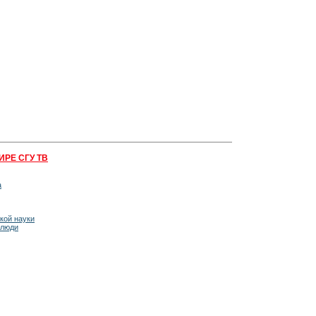
ИРЕ СГУ ТВ
а
кой науки
 люди