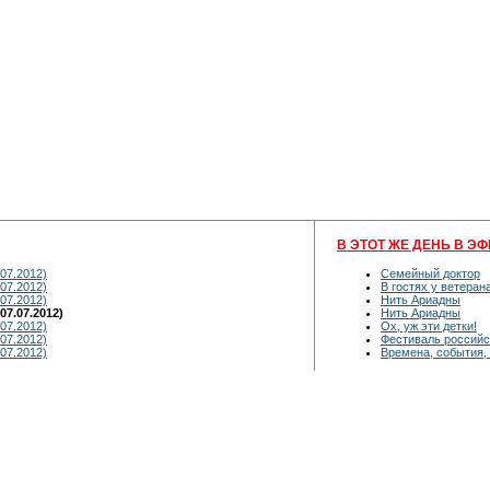
В ЭТОТ ЖЕ ДЕНЬ В ЭФ
07.2012)
Семейный доктор
07.2012)
В гостях у ветеран
07.2012)
Нить Ариадны
7.07.2012)
Нить Ариадны
07.2012)
Ох, уж эти детки!
07.2012)
Фестиваль российс
07.2012)
Времена, события,