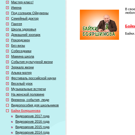
Мастер-класс!
Имена
В сво
любоп
Под солнцем Ойкумены
Семейный доктор
Пангея
Байки
Школа здоровья
Байки
Домашний зоопарк
Рекордсмен
Без визы
Собеседники
Мамина школа
События культурной жизни
Зеркало жизни
Альма-матер
Фестиваль российской науки
Веселый урок
Музыкальные встречи
На женской половине
Времена, события, люди
Видеопособия для школьников
Байки Бояршинова
Видеоархив 2017 года
Видеоархив 2016 года
Видеоархив 2015 года
Видеоархив 2014 года