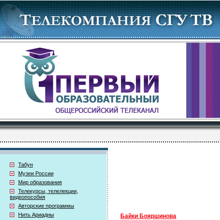
Табун
Музеи России
Мир образования
Телекурсы, телелекции,
видеопособия
Авторские программы
Нить Ариадны
Байки Бояршинова