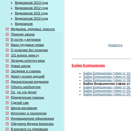
Видеоархив 2013 года
Видеоархив 2012 года
Видеоархив 2011 года
Видеоархив 2010 года
Видеоархив
Медицина. здоровье. красота
Принцип закона
В гостях у ветерана
Ваши трудовые права
Нравится
О политике без политики
101 вопрос юристу
Легенды золотого века
Байки Бояршинова
Новая школа
Заглянем в словарь
Байки Бояршинова (эфир от 10.
Дорогу осилит идущий
Байки Бояршинова (эфир от 09.
Байки Бояршинова (эфир от 08.
Доказательная медицина
Байки Бояршинова (эфир от 0
Объять необъятное
Байки Бояршинова (эфир от 06.
Байки Бояршинова (эфир от 05.
Ох, уж эти детки!
Байки Бояршинова (эфир от 04.
Юридическая помощь
Сделай сам
Школа рисования
Интеллект и технологии
Инновационное образование
Ойкумена Федора Конюхова
В контакте со здоровьем