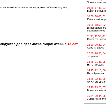
Заглянем в сл
ссказывать веселые истории, шутки, забавные случаи,
09:45, 17:45, 01
Байки Бояршин
10:00, 18:00, 02
Сказочный мар
10:55, 18:55, 02
Инновационное
социальные сет
11:30, 19:30, 03
Сверхтехнологи
мендуется для просмотра лицам старше
12 лет
12:20, 20:20, 04
Советы врача
12:50, 20:50, 04
Теория игр
13:45, 21:45, 05
Нить Ариадны
14:15, 22:15, 06
Нить Ариадны
14:45, 22:45, 06
ANNA pro Диза
15:20, 23:20, 07
Большая жизнь
16:44, 00:44, 08
Заглянем в сл