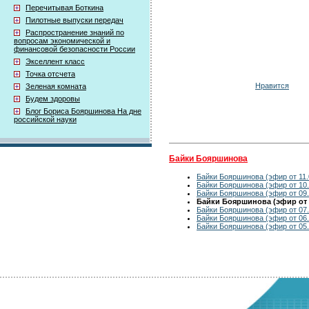
Перечитывая Боткина
Пилотные выпуски передач
Распространение знаний по
вопросам экономической и
финансовой безопасности России
Экселлент класс
Точка отсчета
Нравится
Зеленая комната
Будем здоровы
Блог Бориса Бояршинова На дне
российской науки
Байки Бояршинова
Байки Бояршинова (эфир от 11.
Байки Бояршинова (эфир от 10.
Байки Бояршинова (эфир от 09.
Байки Бояршинова (эфир от 0
Байки Бояршинова (эфир от 07.
Байки Бояршинова (эфир от 06.
Байки Бояршинова (эфир от 05.