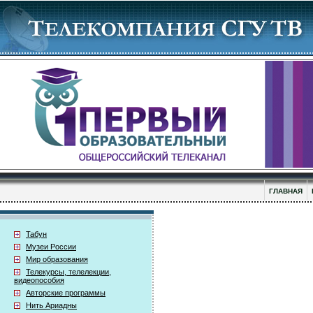
ГЛАВНАЯ
Табун
Музеи России
Мир образования
Телекурсы, телелекции,
видеопособия
Авторские программы
Нить Ариадны