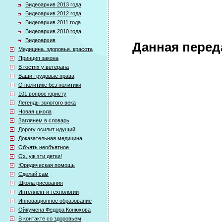
Видеоархив 2013 года
Видеоархив 2012 года
Видеоархив 2011 года
Видеоархив 2010 года
Видеоархив
Данная перед
Медицина. здоровье. красота
Принцип закона
В гостях у ветерана
Ваши трудовые права
О политике без политики
101 вопрос юристу
Легенды золотого века
Новая школа
Заглянем в словарь
Дорогу осилит идущий
Доказательная медицина
Объять необъятное
Ох, уж эти детки!
Юридическая помощь
Сделай сам
Школа рисования
Интеллект и технологии
Инновационное образование
Ойкумена Федора Конюхова
В контакте со здоровьем