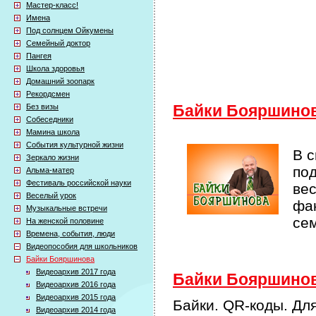
Мастер-класс!
Имена
Под солнцем Ойкумены
Семейный доктор
Пангея
Школа здоровья
Домашний зоопарк
Рекордсмен
Без визы
Байки Бояршино
Собеседники
Мамина школа
События культурной жизни
В 
Зеркало жизни
по
Альма-матер
Фестиваль российской науки
ве
Веселый урок
фак
Музыкальные встречи
се
На женской половине
Времена, события, люди
Видеопособия для школьников
Байки Бояршинова
Видеоархив 2017 года
Байки Бояршинова
Видеоархив 2016 года
Видеоархив 2015 года
Байки. QR-коды. Дл
Видеоархив 2014 года