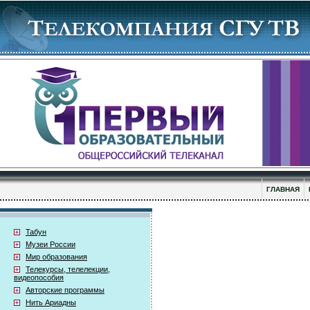
ГЛАВНАЯ
Табун
Музеи России
Мир образования
Телекурсы, телелекции,
видеопособия
Авторские программы
Нить Ариадны