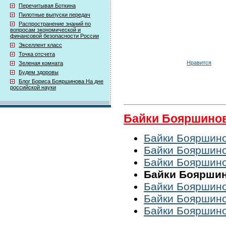
Перечитывая Боткина
Пилотные выпуски передач
Распространение знаний по
вопросам экономической и
финансовой безопасности России
Экселлент класс
Точка отсчета
Нравится
Зеленая комната
Будем здоровы
Блог Бориса Бояршинова На дне
российской науки
Байки Бояршино
Байки Бояршино
Байки Бояршино
Байки Бояршино
Байки Бояршино
Байки Бояршинов
Байки Бояршино
Байки Бояршино