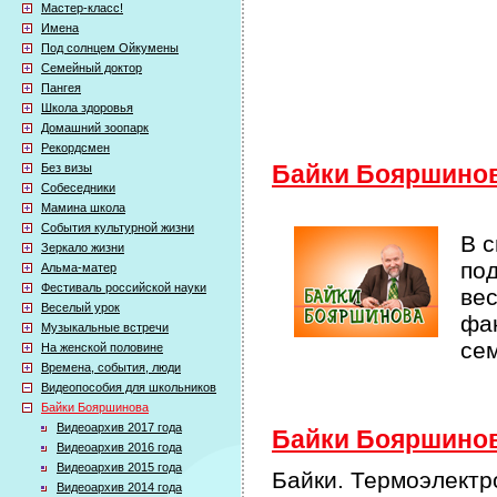
Мастер-класс!
Имена
Под солнцем Ойкумены
Семейный доктор
Пангея
Школа здоровья
Домашний зоопарк
Рекордсмен
Без визы
Байки Бояршино
Собеседники
Мамина школа
События культурной жизни
В 
Зеркало жизни
по
Альма-матер
Фестиваль российской науки
ве
Веселый урок
фак
Музыкальные встречи
се
На женской половине
Времена, события, люди
Видеопособия для школьников
Байки Бояршинова
Видеоархив 2017 года
Байки Бояршинова
Видеоархив 2016 года
Видеоархив 2015 года
Байки. Термоэлект
Видеоархив 2014 года