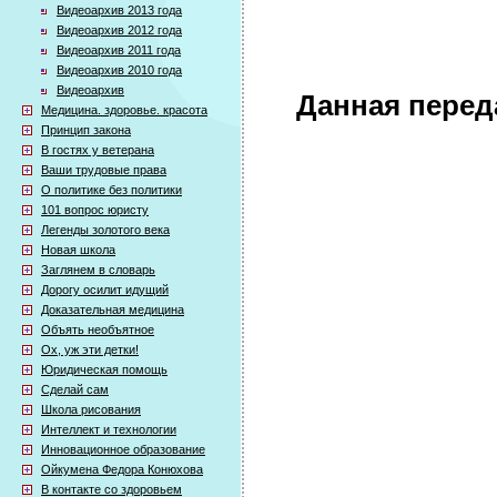
Видеоархив 2013 года
Видеоархив 2012 года
Видеоархив 2011 года
Видеоархив 2010 года
Видеоархив
Данная перед
Медицина. здоровье. красота
Принцип закона
В гостях у ветерана
Ваши трудовые права
О политике без политики
101 вопрос юристу
Легенды золотого века
Новая школа
Заглянем в словарь
Дорогу осилит идущий
Доказательная медицина
Объять необъятное
Ох, уж эти детки!
Юридическая помощь
Сделай сам
Школа рисования
Интеллект и технологии
Инновационное образование
Ойкумена Федора Конюхова
В контакте со здоровьем