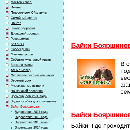
Мастер-класс!
Имена
Под солнцем Ойкумены
Семейный доктор
Пангея
Школа здоровья
Домашний зоопарк
Рекордсмен
Без визы
Байки Бояршино
Собеседники
Мамина школа
События культурной жизни
В 
Зеркало жизни
по
Альма-матер
Фестиваль российской науки
ве
Веселый урок
фак
Музыкальные встречи
се
На женской половине
Времена, события, люди
Видеопособия для школьников
Байки Бояршинова
Видеоархив 2017 года
Байки Бояршинова
Видеоархив 2016 года
Видеоархив 2015 года
Байки. Где проходи
Видеоархив 2014 года