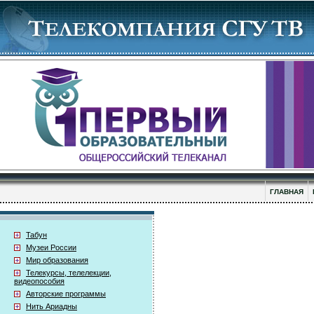
ГЛАВНАЯ
Табун
Музеи России
Мир образования
Телекурсы, телелекции,
видеопособия
Авторские программы
Нить Ариадны