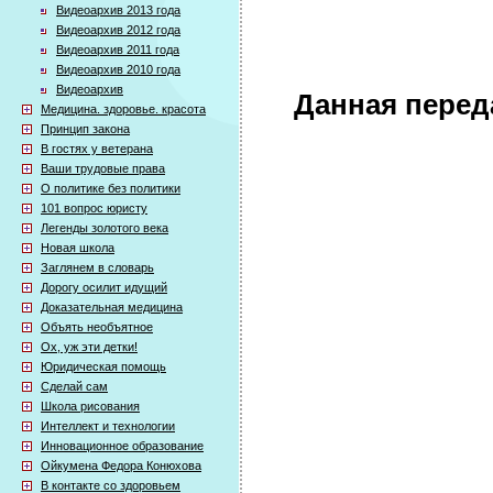
Видеоархив 2013 года
Видеоархив 2012 года
Видеоархив 2011 года
Видеоархив 2010 года
Видеоархив
Данная перед
Медицина. здоровье. красота
Принцип закона
В гостях у ветерана
Ваши трудовые права
О политике без политики
101 вопрос юристу
Легенды золотого века
Новая школа
Заглянем в словарь
Дорогу осилит идущий
Доказательная медицина
Объять необъятное
Ох, уж эти детки!
Юридическая помощь
Сделай сам
Школа рисования
Интеллект и технологии
Инновационное образование
Ойкумена Федора Конюхова
В контакте со здоровьем