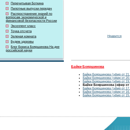
Перечитывая Боткина
Пилотные выпуски передач
Распространение знаний по
вопросам экономической и
финансовой безопасности России
Экселлент класс
Точка отсчета
Нравится
Зеленая комната
Будем здоровы
Блог Бориса Бояршинова На дне
российской науки
Байки Бояршинова
Байки Бояршинова (эфир от 21.
Байки Бояршинова (эфир от 20.
Байки Бояршинова (эфир от 19.
Байки Бояршинова (эфир от 1
Байки Бояршинова (эфир от 17.
Байки Бояршинова (эфир от 16.
Байки Бояршинова (эфир от 15.