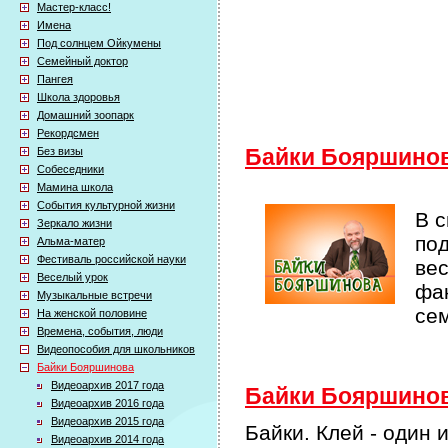
Мастер-класс!
Имена
Под солнцем Ойкумены
Семейный доктор
Пангея
Школа здоровья
Домашний зоопарк
Рекордсмен
Без визы
Байки Бояршино
Собеседники
Мамина школа
События культурной жизни
В 
Зеркало жизни
по
Альма-матер
Фестиваль российской науки
ве
Веселый урок
фак
Музыкальные встречи
се
На женской половине
Времена, события, люди
Видеопособия для школьников
Байки Бояршинова
Видеоархив 2017 года
Байки Бояршинова
Видеоархив 2016 года
Видеоархив 2015 года
Байки. Клей - один 
Видеоархив 2014 года