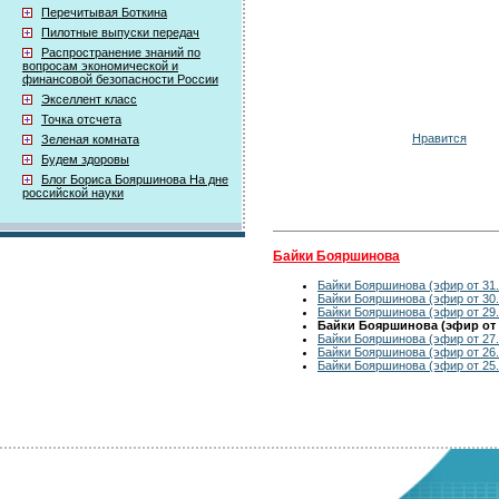
Перечитывая Боткина
Пилотные выпуски передач
Распространение знаний по
вопросам экономической и
финансовой безопасности России
Экселлент класс
Точка отсчета
Нравится
Зеленая комната
Будем здоровы
Блог Бориса Бояршинова На дне
российской науки
Байки Бояршинова
Байки Бояршинова (эфир от 31.
Байки Бояршинова (эфир от 30.
Байки Бояршинова (эфир от 29.
Байки Бояршинова (эфир от 2
Байки Бояршинова (эфир от 27.
Байки Бояршинова (эфир от 26.
Байки Бояршинова (эфир от 25.