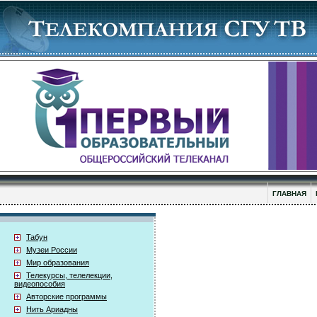
ГЛАВНАЯ
Табун
Музеи России
Мир образования
Телекурсы, телелекции,
видеопособия
Авторские программы
Нить Ариадны