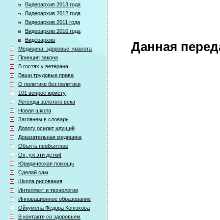
Видеоархив 2013 года
Видеоархив 2012 года
Видеоархив 2011 года
Видеоархив 2010 года
Видеоархив
Данная перед
Медицина. здоровье. красота
Принцип закона
В гостях у ветерана
Ваши трудовые права
О политике без политики
101 вопрос юристу
Легенды золотого века
Новая школа
Заглянем в словарь
Дорогу осилит идущий
Доказательная медицина
Объять необъятное
Ох, уж эти детки!
Юридическая помощь
Сделай сам
Школа рисования
Интеллект и технологии
Инновационное образование
Ойкумена Федора Конюхова
В контакте со здоровьем