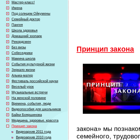
Мастер-класс!
Имена
Под солнцем Ойкумены
Семейный доктор
Пангея
Школа здоровья
Домашний зоопарк
Рекордсмен
Без визы
Принцип закона
Собеседники
Мамина школа
События культурной жизни
Зеркало жизни
Альма-матер
Фестиваль российской науки
Веселый урок
Музыкальные встречи
На женской половине
Времена, события, люди
Видеопособия для школьников
Байки Бояршинова
Медицина. здоровье. красота
Принцип закона
закона» мы познако
Видеоархив 2011 года
семейного, трудово
Видеоархив 2010 года