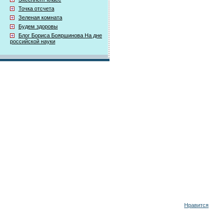
Точка отсчета
Зеленая комната
Будем здоровы
Блог Бориса Бояршинова На дне
российской науки
Нравится