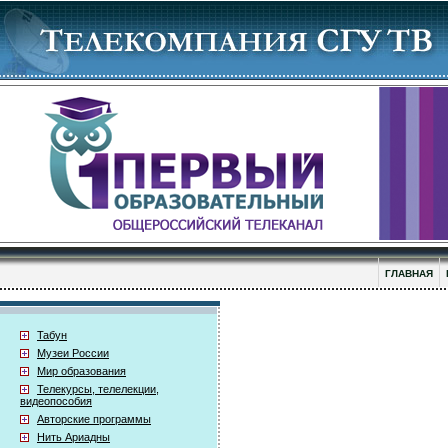
ГЛАВНАЯ
Табун
Музеи России
Мир образования
Телекурсы, телелекции,
видеопособия
Авторские программы
Нить Ариадны