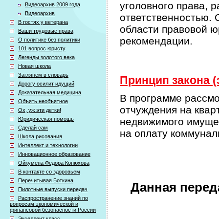
уголовного права, 
Видеоархив 2009 года
Видеоархив
ответственностью. 
В гостях у ветерана
области правовой ю
Ваши трудовые права
рекомендации.
О политике без политики
101 вопрос юристу
Легенды золотого века
Новая школа
Заглянем в словарь
Принцип закона (
Дорогу осилит идущий
Доказательная медицина
В программе рассмо
Объять необъятное
отчуждения на квар
Ох, уж эти детки!
Юридическая помощь
недвижимого имущес
Сделай сам
на оплату коммунал
Школа рисования
Интеллект и технологии
Инновационное образование
Ойкумена Федора Конюхова
В контакте со здоровьем
Перечитывая Боткина
Данная перед
Пилотные выпуски передач
Распространение знаний по
вопросам экономической и
финансовой безопасности России
Экселлент класс