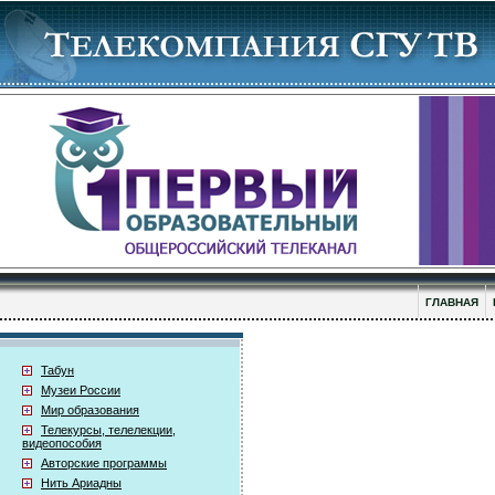
ГЛАВНАЯ
Табун
Музеи России
Мир образования
Телекурсы, телелекции,
видеопособия
Авторские программы
Нить Ариадны