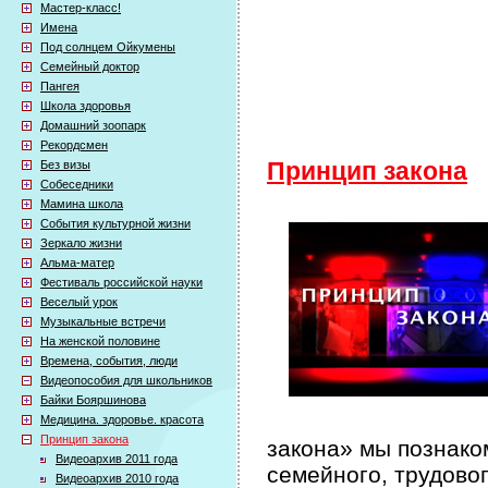
Мастер-класс!
Имена
Под солнцем Ойкумены
Семейный доктор
Пангея
Школа здоровья
Домашний зоопарк
Рекордсмен
Без визы
Принцип закона
Собеседники
Мамина школа
События культурной жизни
Зеркало жизни
Альма-матер
Фестиваль российской науки
Веселый урок
Музыкальные встречи
На женской половине
Времена, события, люди
Видеопособия для школьников
Байки Бояршинова
Медицина. здоровье. красота
Принцип закона
закона» мы познако
Видеоархив 2011 года
семейного, трудово
Видеоархив 2010 года