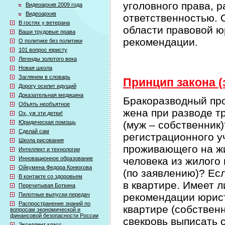
уголовного права, 
Видеоархив 2009 года
Видеоархив
ответственностью. 
В гостях у ветерана
области правовой ю
Ваши трудовые права
рекомендации.
О политике без политики
101 вопрос юристу
Легенды золотого века
Новая школа
Заглянем в словарь
Принцип закона (
Дорогу осилит идущий
Доказательная медицина
Бракоразводный про
Объять необъятное
жена при разводе т
Ох, уж эти детки!
Юридическая помощь
(муж – собственник)
Сделай сам
регистрационного у
Школа рисования
проживающего на ж
Интеллект и технологии
Инновационное образование
человека из жилого 
Ойкумена Федора Конюхова
(по заявлению)? Ес
В контакте со здоровьем
в квартире. Имеет 
Перечитывая Боткина
Пилотные выпуски передач
рекомендации юрист
Распространение знаний по
квартире (собственн
вопросам экономической и
финансовой безопасности России
свекровь выписать 
Экселлент класс