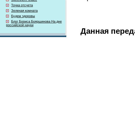
Точка отсчета
Зеленая комната
Будем здоровы
Блог Бориса Бояршинова На дне
российской науки
Данная перед