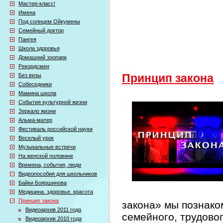
Мастер-класс!
Имена
Под солнцем Ойкумены
Семейный доктор
Пангея
Школа здоровья
Домашний зоопарк
Рекордсмен
Без визы
Принцип закона
Собеседники
Мамина школа
События культурной жизни
Зеркало жизни
Альма-матер
Фестиваль российской науки
Веселый урок
Музыкальные встречи
На женской половине
Времена, события, люди
Видеопособия для школьников
Байки Бояршинова
Медицина. здоровье. красота
Принцип закона
закона» мы познако
Видеоархив 2011 года
семейного, трудово
Видеоархив 2010 года