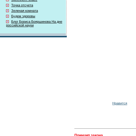
Точка отсчета
Зеленая комната
Будем здоровы
Блог Бориса Бояршинова На дне
российской науки
Нравится
Принцип закона