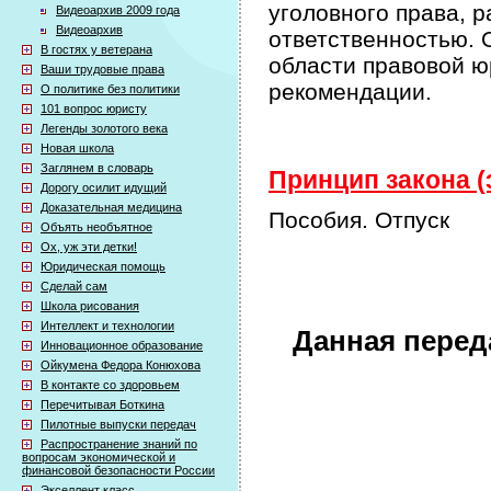
уголовного права, 
Видеоархив 2009 года
Видеоархив
ответственностью. 
В гостях у ветерана
области правовой ю
Ваши трудовые права
рекомендации.
О политике без политики
101 вопрос юристу
Легенды золотого века
Новая школа
Заглянем в словарь
Принцип закона (
Дорогу осилит идущий
Доказательная медицина
Пособия. Отпуск
Объять необъятное
Ох, уж эти детки!
Юридическая помощь
Сделай сам
Школа рисования
Интеллект и технологии
Данная перед
Инновационное образование
Ойкумена Федора Конюхова
В контакте со здоровьем
Перечитывая Боткина
Пилотные выпуски передач
Распространение знаний по
вопросам экономической и
финансовой безопасности России
Экселлент класс