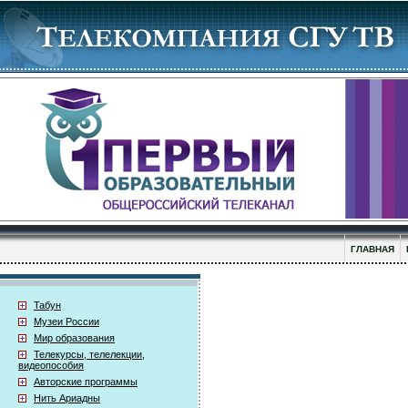
ГЛАВНАЯ
Табун
Музеи России
Мир образования
Телекурсы, телелекции,
видеопособия
Авторские программы
Нить Ариадны