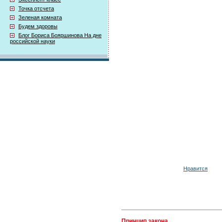
Точка отсчета
Зеленая комната
Будем здоровы
Блог Бориса Бояршинова На дне
российской науки
Нравится
Принцип закона