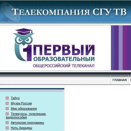
ГЛАВНАЯ
Табун
Музеи России
Мир образования
Телекурсы, телелекции,
видеопособия
Авторские программы
Нить Ариадны