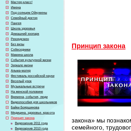
Мастер-класс!
Имена
Под солнцем Ойкумены
Семейный доктор
Пангея
Школа здоровья
Домашний зоопарк
Рекордсмен
Без визы
Принцип закона
Собеседники
Мамина школа
События культурной жизни
Зеркало жизни
Альма-матер
Фестиваль российской науки
Веселый урок
Музыкальные встречи
На женской половине
Времена, события, люди
Видеопособия для школьников
Байки Бояршинова
Медицина. здоровье. красота
Принцип закона
закона» мы познако
Видеоархив 2011 года
семейного, трудово
Видеоархив 2010 года