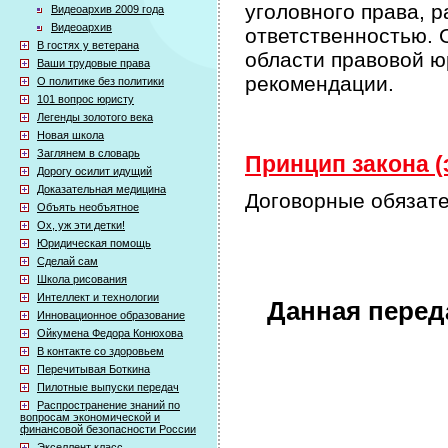
уголовного права, 
Видеоархив 2009 года
Видеоархив
ответственностью. 
В гостях у ветерана
области правовой ю
Ваши трудовые права
рекомендации.
О политике без политики
101 вопрос юристу
Легенды золотого века
Новая школа
Заглянем в словарь
Принцип закона (
Дорогу осилит идущий
Доказательная медицина
Договорные обязате
Объять необъятное
Ох, уж эти детки!
Юридическая помощь
Сделай сам
Школа рисования
Интеллект и технологии
Данная перед
Инновационное образование
Ойкумена Федора Конюхова
В контакте со здоровьем
Перечитывая Боткина
Пилотные выпуски передач
Распространение знаний по
вопросам экономической и
финансовой безопасности России
Экселлент класс