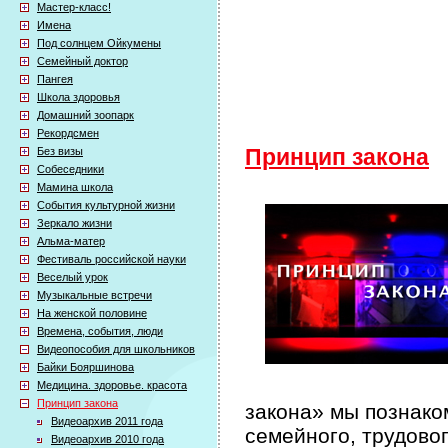
Мастер-класс!
Имена
Под солнцем Ойкумены
Семейный доктор
Пангея
Школа здоровья
Домашний зоопарк
Рекордсмен
Без визы
Принцип закона
Собеседники
Мамина школа
События культурной жизни
Зеркало жизни
Альма-матер
Фестиваль российской науки
Веселый урок
Музыкальные встречи
На женской половине
Времена, события, люди
Видеопособия для школьников
Байки Бояршинова
Медицина. здоровье. красота
Принцип закона
закона» мы познако
Видеоархив 2011 года
семейного, трудово
Видеоархив 2010 года