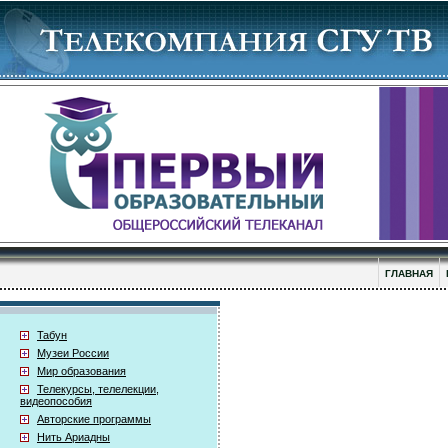
ГЛАВНАЯ
Табун
Музеи России
Мир образования
Телекурсы, телелекции,
видеопособия
Авторские программы
Нить Ариадны