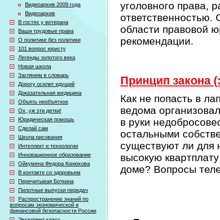
уголовного права, 
Видеоархив 2009 года
Видеоархив
ответственностью. 
В гостях у ветерана
области правовой ю
Ваши трудовые права
рекомендации.
О политике без политики
101 вопрос юристу
Легенды золотого века
Новая школа
Заглянем в словарь
Принцип закона (
Дорогу осилит идущий
Доказательная медицина
Как не попасть в л
Объять необъятное
ведома организовал
Ох, уж эти детки!
Юридическая помощь
в руки недобросове
Сделай сам
остальными собстве
Школа рисования
существуют ли для 
Интеллект и технологии
Инновационное образование
высокую квартплату
Ойкумена Федора Конюхова
доме? Вопросы теле
В контакте со здоровьем
Перечитывая Боткина
Пилотные выпуски передач
Распространение знаний по
вопросам экономической и
финансовой безопасности России
Экселлент класс