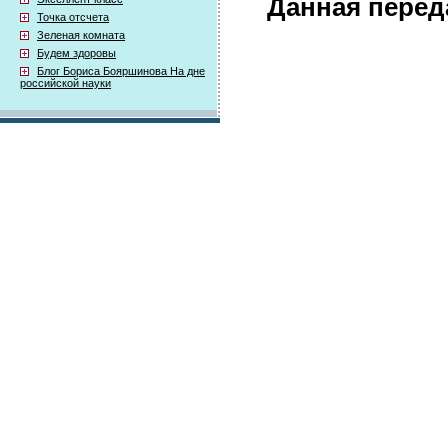
Данная перед
Точка отсчета
Зеленая комната
Будем здоровы
Блог Бориса Бояршинова На дне
российской науки