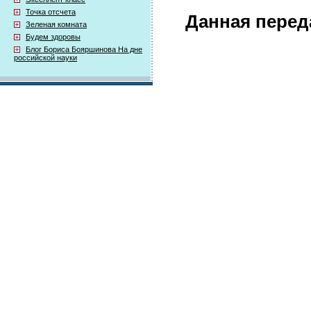
Точка отсчета
Данная перед
Зеленая комната
Будем здоровы
Блог Бориса Бояршинова На дне
российской науки