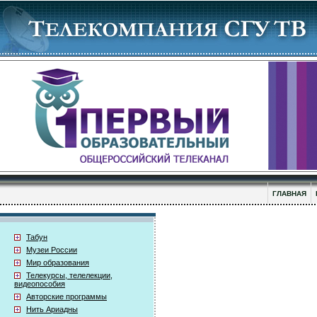
ГЛАВНАЯ
Табун
Музеи России
Мир образования
Телекурсы, телелекции,
видеопособия
Авторские программы
Нить Ариадны