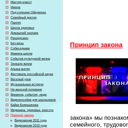
Мастер-класс!
Имена
Под солнцем Ойкумены
Семейный доктор
Пангея
Школа здоровья
Домашний зоопарк
Рекордсмен
Без визы
Принцип закона
Собеседники
Мамина школа
События культурной жизни
Зеркало жизни
Альма-матер
Фестиваль российской науки
Веселый урок
Музыкальные встречи
На женской половине
Времена, события, люди
Видеопособия для школьников
Байки Бояршинова
Медицина. здоровье. красота
Принцип закона
закона» мы познако
Видеоархив 2011 года
семейного, трудово
Видеоархив 2010 года