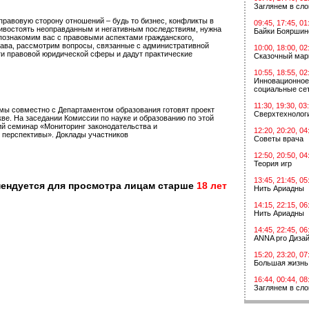
Заглянем в сл
правовую сторону отношений – будь то бизнес, конфликты в
09:45, 17:45, 01
отивостоять неоправданным и негативным последствиям, нужна
Байки Бояршин
ознакомим вас с правовыми аспектами гражданского,
права, рассмотрим вопросы, связанные с административной
10:00, 18:00, 02
ти правовой юридической сферы и дадут практические
Сказочный мар
10:55, 18:55, 02
Инновационное
социальные сет
11:30, 19:30, 03
умы совместно с Департаментом образования готовят проект
Сверхтехнологи
ве. На заседании Комиссии по науке и образованию по этой
й семинар «Мониторинг законодательства и
12:20, 20:20, 04
и перспективы». Доклады участников
Советы врача
12:50, 20:50, 04
Теория игр
13:45, 21:45, 05
мендуется для просмотра лицам старше
18 лет
Нить Ариадны
14:15, 22:15, 06
Нить Ариадны
14:45, 22:45, 06
ANNA pro Диза
15:20, 23:20, 07
Большая жизнь
16:44, 00:44, 08
Заглянем в сл