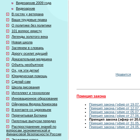
Видеоархив 2009 года
Видеоархив
В гостях у ветерана
Ваши трудовые права
О политике без политики
101 вопрос юристу
Легенды золотого века
Новая школа
Заглянем в словарь
Дорогу осилит идущий
Доказательная медицина
Объять необъятное
Ох, уж эти детки!
Нравится
Юридическая помощь
Сделай сам
Школа рисования
Интеллект и технологии
Принцип закона
Инновационное образование
Ойкумена Федора Конюхова
Принцип закона (эфир от 19.07.
Принцип закона (эфир от 12.07.
В контакте со здоровьем
Принцип закона (эфир от 05.07.
Перечитывая Боткина
Принцип закона (эфир от 27.06.
Принцип закона (эфир от 20.0
Пилотные выпуски передач
Принцип закона (эфир от 31.05.
Распространение знаний по
Принцип закона (эфир от 24.05.
вопросам экономической и
финансовой безопасности России
Экселлент класс