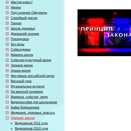
Мастер-класс!
Имена
Под солнцем Ойкумены
Семейный доктор
Пангея
Школа здоровья
Домашний зоопарк
Рекордсмен
Без визы
Собеседники
Мамина школа
События культурной жизни
Зеркало жизни
Альма-матер
Фестиваль российской науки
Веселый урок
Музыкальные встречи
На женской половине
Времена, события, люди
Видеопособия для школьников
Байки Бояршинова
Медицина. здоровье. красота
Принцип закона
Видеоархив 2011 года
Видеоархив 2010 года