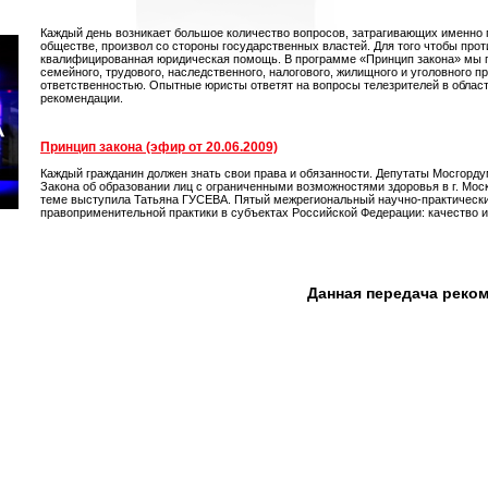
Каждый день возникает большое количество вопросов, затрагивающих именно 
обществе, произвол со стороны государственных властей. Для того чтобы пр
квалифицированная юридическая помощь. В программе «Принцип закона» мы п
семейного, трудового, наследственного, налогового, жилищного и уголовного 
ответственностью. Опытные юристы ответят на вопросы телезрителей в облас
рекомендации.
Принцип закона (эфир от 20.06.2009)
Каждый гражданин должен знать свои права и обязанности. Депутаты Мосгорд
Закона об образовании лиц с ограниченными возможностями здоровья в г. Моск
теме выступила Татьяна ГУСЕВА. Пятый межрегиональный научно-практически
правоприменительной практики в субъектах Российской Федерации: качество 
Данная передача реко