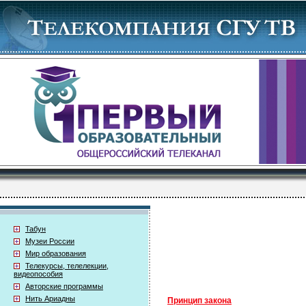
Табун
Музеи России
Мир образования
Телекурсы, телелекции,
видеопособия
Авторские программы
Нить Ариадны
Принцип закона