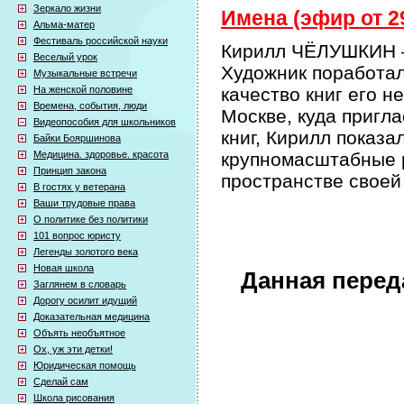
Зеркало жизни
Имена (эфир от 29
Альма-матер
Фестиваль российской науки
Кирилл ЧЁЛУШКИН – 
Веселый урок
Художник поработал
Музыкальные встречи
На женской половине
качество книг его н
Времена, события, люди
Москве, куда пригл
Видеопособия для школьников
книг, Кирилл показа
Байки Бояршинова
Медицина. здоровье. красота
крупномасштабные р
Принцип закона
пространстве своей
В гостях у ветерана
Ваши трудовые права
О политике без политики
101 вопрос юристу
Легенды золотого века
Новая школа
Данная перед
Заглянем в словарь
Дорогу осилит идущий
Доказательная медицина
Объять необъятное
Ох, уж эти детки!
Юридическая помощь
Сделай сам
Школа рисования