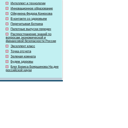
Интеллект и технологии
Инновационное образование
Ойкумена Федора Конюхова
В контакте со здоровьем
Перечитывая Боткина
Пилотные выпуски передач
Распространение знаний по
вопросам экономической и
финансовой безопасности России
Экселлент класс
Точка отсчета
Зеленая комната
Будем здоровы
Блог Бориса Бояршинова На дне
российской науки