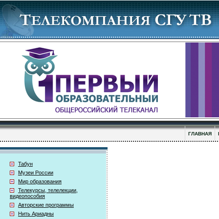
ГЛАВНАЯ
Табун
Музеи России
Мир образования
Телекурсы, телелекции,
видеопособия
Авторские программы
Нить Ариадны