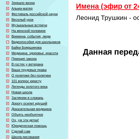
Зеркало жизни
Имена (эфир от 24
Альма-матер
Фестиваль российской науки
Леонид Трушкин - о
Веселый урок
Музыкальные встречи
На женской половине
Времена, события, люди
Видеопособия для школьников
Байки Бояршинова
Данная перед
Медицина. здоровье. красота
Принцип закона
В гостях у ветерана
Ваши трудовые права
О политике без политики
101 вопрос юристу
Легенды золотого века
Новая школа
Заглянем в словарь
Дорогу осилит идущий
Доказательная медицина
Объять необъятное
Ох, уж эти детки!
Юридическая помощь
Сделай сам
Школа рисования