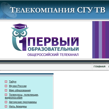
ГЛАВНАЯ
Табун
Музеи России
Мир образования
Телекурсы, телелекции,
видеопособия
Авторские программы
Нить Ариадны