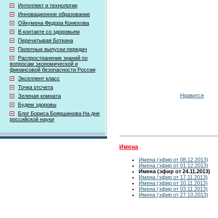
Интеллект и технологии
Инновационное образование
Ойкумена Федора Конюхова
В контакте со здоровьем
Перечитывая Боткина
Пилотные выпуски передач
Распространение знаний по
вопросам экономической и
финансовой безопасности России
Экселлент класс
Точка отсчета
Нравится
Зеленая комната
Будем здоровы
Блог Бориса Бояршинова На дне
российской науки
Имена
Имена (эфир от 08.12.2013)
Имена (эфир от 01.12.2013)
Имена (эфир от 24.11.2013)
Имена (эфир от 17.11.2013)
Имена (эфир от 10.11.2013)
Имена (эфир от 03.11.2013)
Имена (эфир от 27.10.2013)