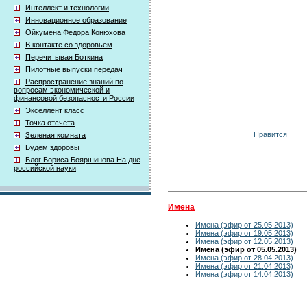
Интеллект и технологии
Инновационное образование
Ойкумена Федора Конюхова
В контакте со здоровьем
Перечитывая Боткина
Пилотные выпуски передач
Распространение знаний по
вопросам экономической и
финансовой безопасности России
Экселлент класс
Точка отсчета
Нравится
Зеленая комната
Будем здоровы
Блог Бориса Бояршинова На дне
российской науки
Имена
Имена (эфир от 25.05.2013)
Имена (эфир от 19.05.2013)
Имена (эфир от 12.05.2013)
Имена (эфир от 05.05.2013)
Имена (эфир от 28.04.2013)
Имена (эфир от 21.04.2013)
Имена (эфир от 14.04.2013)