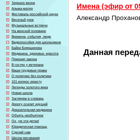
Зеркало жизни
Имена (эфир от 05
Альма-матер
Фестиваль российской науки
Александр Проханов
Веселый урок
Музыкальные встречи
На женской половине
Времена, события, люди
Видеопособия для школьников
Байки Бояршинова
Данная перед
Медицина. здоровье. красота
Принцип закона
В гостях у ветерана
Ваши трудовые права
О политике без политики
101 вопрос юристу
Легенды золотого века
Новая школа
Заглянем в словарь
Дорогу осилит идущий
Доказательная медицина
Объять необъятное
Ох, уж эти детки!
Юридическая помощь
Сделай сам
Школа рисования