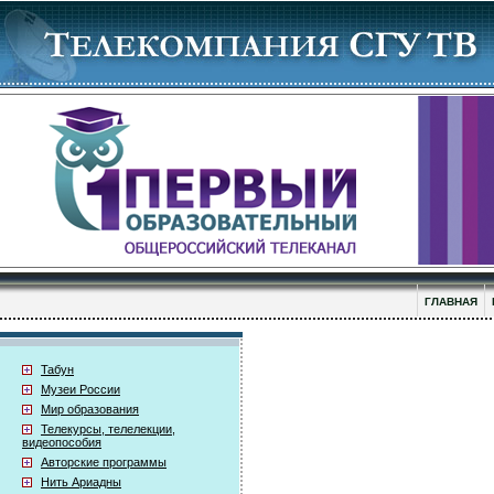
ГЛАВНАЯ
Табун
Музеи России
Мир образования
Телекурсы, телелекции,
видеопособия
Авторские программы
Нить Ариадны